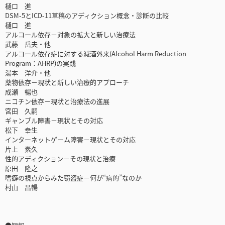
樋口 進
DSM-5とICD-11草稿のアディクション概念・診断の比較
樋口 進
アルコール依存－対象の拡大と新しい治療法
武藤 岳夫・他
アルコール依存症に対する減酒外来(Alcohol Harm Reduction
Program：AHRP)の実践
湯本 洋介・他
薬物依存－現状と新しい治療的アプローチ
成瀬 暢也
ニコチン依存－現状と治療法の進展
宮田 久嗣
ギャンブル障害－現状とその対応
松下 幸生
インターネットゲーム障害－現状とその対応
片上 素久
性的アディクション－その現状と治療
原田 隆之
嗜癖の視点からみた窃盗症－何が“病的”なのか
村山 昌暢