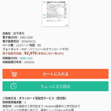
出版社
医学書院
電子版ISSN
1882-126X
電子版発売日
2018/03/12
ページ数
112ページ
判型
B5
フォーマット
PDF（パソコンへのダウンロード不可）
¥2,970
電子版販売価格：
(本体¥2,700＋税10％)
印刷版ISSN
0488-1281
印刷版発行年月
2018/02
カートに入れる
ちょっと立ち読み
ご利用方法
ダウンロード型配信サービス（買切型）
同時使用端末数
3
対応OS
iOS最新の２世代前まで / Android最新の２世代前まで
※コンテンツの使用にあたり、専用ビューアisho.jpが必要