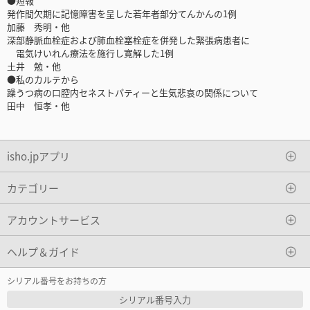
●短報
発作間欠期に記憶障害を呈した若年者部分てんかんの1例
加藤 秀明・他
深部静脈血栓症および肺血栓塞栓症を併発した緊張病患者に
電気けいれん療法を施行し寛解した1例
土井 勉・他
●私のカルテから
躁うつ病の口腔内セネストパティーと生気悲哀の関係について
田中 恒孝・他
isho.jpアプリ
カテゴリー
アカウントサービス
ヘルプ＆ガイド
シリアル番号をお持ちの方
シリアル番号入力