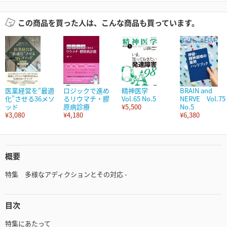
この商品を買った人は、こんな商品も買っています。
医業経営を“最適
ロジックで進め
精神医学
BRAIN and
化”させる36メソ
るリウマチ・膠
Vol.65 No.5
NERVE Vol.75
ッド
原病診療
¥5,500
No.5
¥3,080
¥4,180
¥6,380
概要
特集 多様なアディクションとその対応 -
目次
特集にあたって