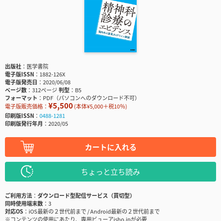
出版社
医学書院
電子版ISSN
1882-126X
電子版発売日
2020/06/08
ページ数
312ページ
判型
B5
フォーマット
PDF（パソコンへのダウンロード不可）
¥5,500
電子版販売価格：
(本体¥5,000＋税10％)
印刷版ISSN
0488-1281
印刷版発行年月
2020/05
カートに入れる
ちょっと立ち読み
ご利用方法
ダウンロード型配信サービス（買切型）
同時使用端末数
3
対応OS
iOS最新の２世代前まで / Android最新の２世代前まで
※コンテンツの使用にあたり、専用ビューアisho.jpが必要