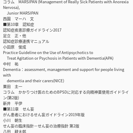
コラム MARSIPAN (Management of Really Sick Patients with Anorexia
Nervosa),
Junior MARSIPAN
西園 マーハ 文
■第10章 認知症
認知症疾患診療ガイドライン2017
足立 正・他
認知症診療連携マニュアル
小田原 俊成
Practice Guideline on the Use of Antipsychotics to
Treat Agitation or Psychosis in Patients with Dementia(APA)
中村 祐
Dementia：assessment, management and support for people living
with
dementia and their carers(NICE)
粟田 主一
コラム かかりつけ医のためのBPSDに対応する向精神薬使用ガイドライ
ン(第2版)
新井 平伊
■第11章 せん妄
がん患者におけるせん妄ガイドライン2019年版
小川 朝生
せん妄の臨床指針－せん妄の治療指針 第2版
八田 耕太郎