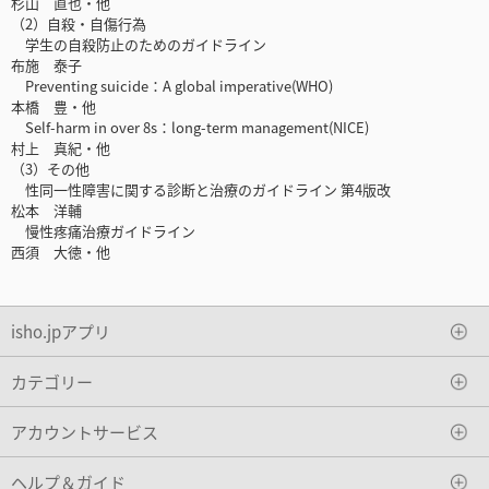
杉山 直也・他
（2）自殺・自傷行為
学生の自殺防止のためのガイドライン
布施 泰子
Preventing suicide：A global imperative(WHO)
本橋 豊・他
Self-harm in over 8s：long-term management(NICE)
村上 真紀・他
（3）その他
性同一性障害に関する診断と治療のガイドライン 第4版改
松本 洋輔
慢性疼痛治療ガイドライン
西須 大徳・他
isho.jpアプリ
カテゴリー
アカウントサービス
ヘルプ＆ガイド