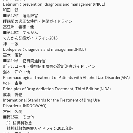
Delirium：prevention, diagnosis and management(NICE)
和田 健
■第12章 睡眠障害
睡眠薬の適正な使用・休薬ガイドライン
高江洲 義和・他
■第13章 てんかん
てんかん診療ガイドライン2018
神 一敬
Epilepsies：diagnosis and management(NICE)
高木 俊輔
■第14章 物質関連障害
新アルコール・薬物使用障害の診断治療ガイドライン
湯本 洋介・他
Pharmacological Treatment of Patients with Alcohol Use Disorder(APA)
松下 幸生
Principles of Drug Addiction Treatment, Third Edition(NIDA)
成瀬 暢也
International Standards for the Treatment of Drug Use
Disorders(UNDOC/WHO)
宮田 久嗣
■第15章 その他
（1）精神科救急
精神科救急医療ガイドライン2015年版