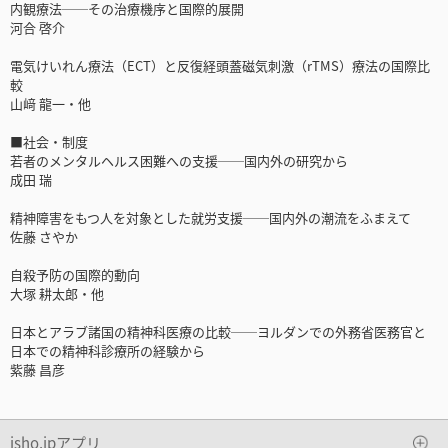
内観療法──その治療機序と国際的展開
河合 啓介
電気けいれん療法（ECT）と反復経頭蓋磁気刺激（rTMS）療法の国際比
較
山﨑 龍一・他
■社会・制度
若者のメンタルヘルス困難への支援──国内外の研究から
成田 瑞
精神障害をもつ人を対象とした就労支援──国内外の潮流をふまえて
佐藤 さやか
自殺予防の国際的動向
大塚 耕太郎・他
日本とアラブ諸国の精神科医療の比較──ヨルダンでの外務省医務官と
日本での精神科診療所の経験から
紫藤 昌彦
isho.jpアプリ