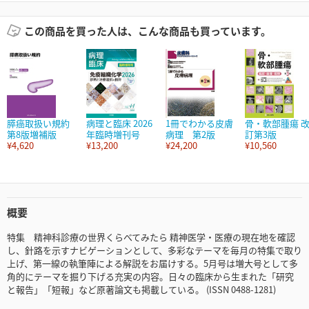
この商品を買った人は、こんな商品も買っています。
膵癌取扱い規約
病理と臨床 2026
1冊でわかる皮膚
骨・軟部腫瘍 
第8版増補版
年臨時増刊号
病理 第2版
訂第3版
¥4,620
¥13,200
¥24,200
¥10,560
概要
特集 精神科診療の世界くらべてみたら 精神医学・医療の現在地を確認
し、針路を示すナビゲーションとして、多彩なテーマを毎月の特集で取り
上げ、第一線の執筆陣による解説をお届けする。5月号は増大号として多
角的にテーマを掘り下げる充実の内容。日々の臨床から生まれた「研究
と報告」「短報」など原著論文も掲載している。 (ISSN 0488-1281)