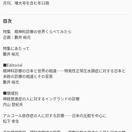
月刊、増大号を含む年12冊
目次
特集 精神科診療の世界くらべてみたら
企画：數井 裕光
特集にあたって
數井 裕光
■Editorial
精神科診療の日本と世界の相違──特発性正常圧水頭症に対する日本と
米欧の診療の相違とその背景
數井 裕光
■領域別
神経発達症の人に対するイングランドの診療
内山 登紀夫
アルコール依存症の人に対する診療──日米の比較を中心に
松下 幸生