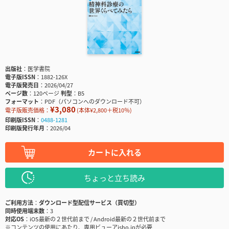
出版社
医学書院
電子版ISSN
1882-126X
電子版発売日
2026/04/27
ページ数
120ページ
判型
B5
フォーマット
PDF（パソコンへのダウンロード不可）
¥3,080
電子版販売価格：
(本体¥2,800＋税10％)
印刷版ISSN
0488-1281
印刷版発行年月
2026/04
カートに入れる
ちょっと立ち読み
ご利用方法
ダウンロード型配信サービス（買切型）
同時使用端末数
3
対応OS
iOS最新の２世代前まで / Android最新の２世代前まで
※コンテンツの使用にあたり、専用ビューアisho.jpが必要