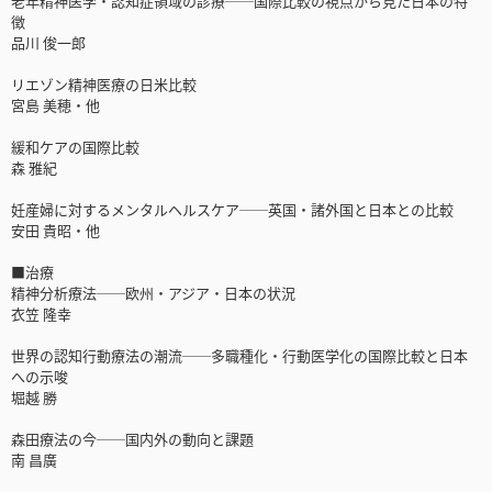
老年精神医学・認知症領域の診療──国際比較の視点から見た日本の特
徴
品川 俊一郎
リエゾン精神医療の日米比較
宮島 美穂・他
緩和ケアの国際比較
森 雅紀
妊産婦に対するメンタルヘルスケア──英国・諸外国と日本との比較
安田 貴昭・他
■治療
精神分析療法──欧州・アジア・日本の状況
衣笠 隆幸
世界の認知行動療法の潮流──多職種化・行動医学化の国際比較と日本
への示唆
堀越 勝
森田療法の今──国内外の動向と課題
南 昌廣