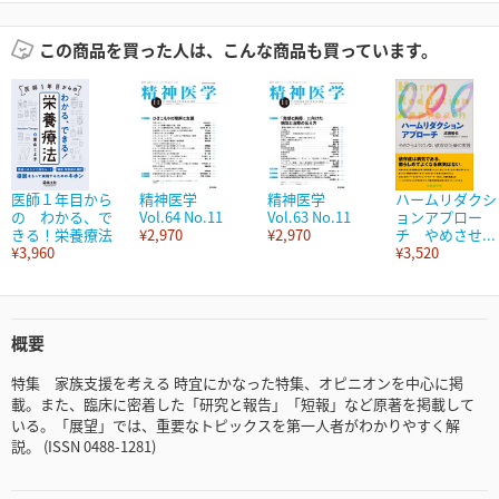
この商品を買った人は、こんな商品も買っています。
医師１年目から
精神医学
精神医学
ハームリダクシ
の わかる、で
Vol.64 No.11
Vol.63 No.11
ョンアプロー
きる！栄養療法
¥2,970
¥2,970
チ やめさせ...
¥3,960
¥3,520
概要
特集 家族支援を考える 時宜にかなった特集、オピニオンを中心に掲
載。また、臨床に密着した「研究と報告」「短報」など原著を掲載して
いる。「展望」では、重要なトピックスを第一人者がわかりやすく解
説。 (ISSN 0488-1281)