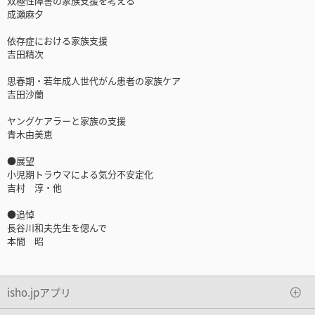
双極性障害の家族支援を考える
成瀬麻夕
依存症における家族支援
吉田精次
思春期・若年成人世代がん患者の家族ケア
吉田沙蘭
ヤングケアラーと家族の支援
青木由美恵
●展望
小児期トラウマによる気分不安定化
吉村 淳・他
●追悼
長谷川和夫先生を偲んで
本間 昭
isho.jpアプリ