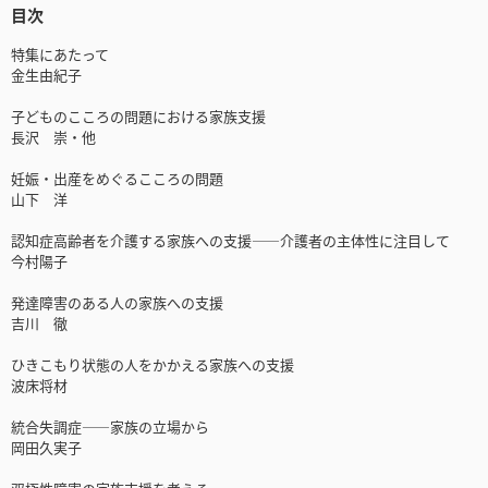
目次
特集にあたって
金生由紀子
子どものこころの問題における家族支援
長沢 崇・他
妊娠・出産をめぐるこころの問題
山下 洋
認知症高齢者を介護する家族への支援――介護者の主体性に注目して
今村陽子
発達障害のある人の家族への支援
吉川 徹
ひきこもり状態の人をかかえる家族への支援
波床将材
統合失調症――家族の立場から
岡田久実子