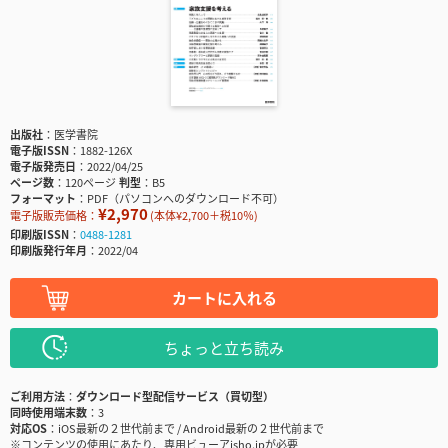
出版社
医学書院
電子版ISSN
1882-126X
電子版発売日
2022/04/25
ページ数
120ページ
判型
B5
フォーマット
PDF（パソコンへのダウンロード不可）
¥2,970
電子版販売価格：
(本体¥2,700＋税10％)
印刷版ISSN
0488-1281
印刷版発行年月
2022/04
カートに入れる
ちょっと立ち読み
ご利用方法
ダウンロード型配信サービス（買切型）
同時使用端末数
3
対応OS
iOS最新の２世代前まで / Android最新の２世代前まで
※コンテンツの使用にあたり、専用ビューアisho.jpが必要