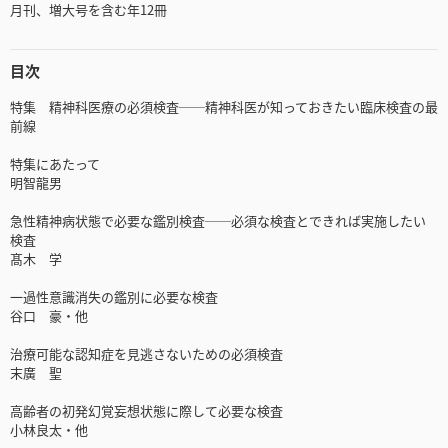
月刊、増大号を含む年12冊
目次
特集 精神科医療の必須検査──精神科医が知っておきたい臨床検査の最
前線
特集にあたって
明智龍男
急性精神病状態で必要な鑑別検査──必須な検査とできれば実施したい
検査
髙木 学
一過性意識消失の鑑別に必要な検査
谷口 豪・他
治療可能な認知症を見逃さないための必須検査
末廣 聖
高齢者の初発幻覚妄想状態に際して必要な検査
小林良太・他