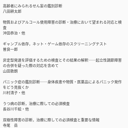
高齢者にみられるせん妄の鑑別診断
八田耕太郎
物質およびアルコール使用障害の診断・治療において望まれる対応と検
査
沖田恭治・他
ギャンブル依存，ネット・ゲーム依存のスクリーニングテスト
曽良一郎
非定型発達を評価するための検査とその結果の解釈──起立性調節障害
の合併を疑った際の対応を含めて
山田敦朗
パニック症の鑑別診断──身体疾患や物質・医薬品によるパニック発作
をどう見抜くか
川村清子・他
うつ病の診断，治療に際しての必須検査
長谷川千絵・他
双極性障害の診断，治療に際しての必須検査と重要な情報
寺尾 岳