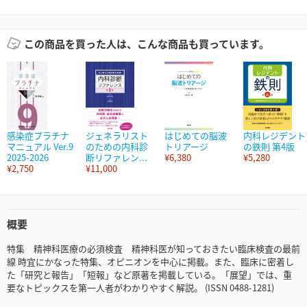
この商品を買った人は、こんな商品も買っています。
感染症プラチナ
ジェネラリスト
はじめての脳波
内科レジデント
マニュアル Ver.9
のための内科診
トリアージ
の鉄則 第4版
2025-2026
断リファレン...
¥6,380
¥5,280
¥2,750
¥11,000
概要
特集 精神科医療の必須検査 精神科医が知っておきたい臨床検査の最前
線 時宜にかなった特集、オピニオンを中心に掲載。また、臨床に密着し
た「研究と報告」「短報」など原著を掲載している。「展望」では、重
要なトピックスを第一人者がわかりやすく解説。 (ISSN 0488-1281)