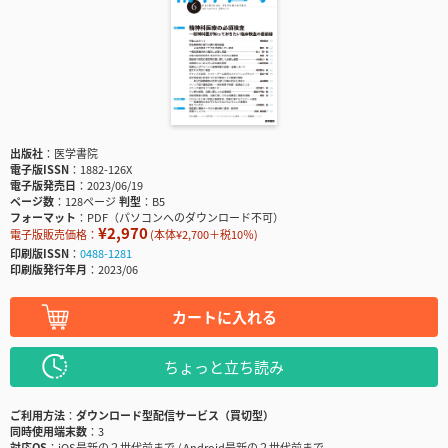
出版社
医学書院
電子版ISSN
1882-126X
電子版発売日
2023/06/19
ページ数
128ページ
判型
B5
フォーマット
PDF（パソコンへのダウンロード不可）
¥2,970
電子版販売価格：
(本体¥2,700＋税10％)
印刷版ISSN
0488-1281
印刷版発行年月
2023/06
カートに入れる
ちょっと立ち読み
ご利用方法
ダウンロード型配信サービス（買切型）
同時使用端末数
3
対応OS
iOS最新の２世代前まで / Android最新の２世代前まで