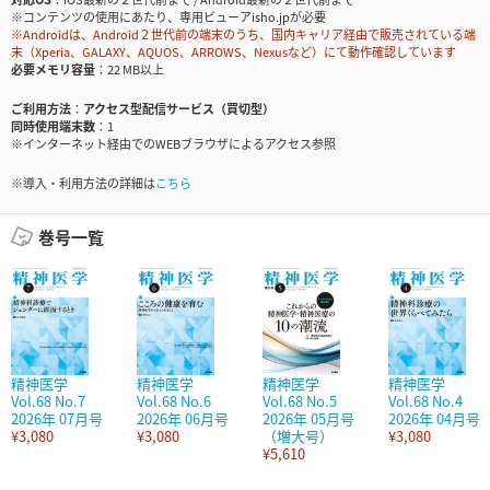
※コンテンツの使用にあたり、専用ビューアisho.jpが必要
※Androidは、Android２世代前の端末のうち、国内キャリア経由で販売されている端
末（Xperia、GALAXY、AQUOS、ARROWS、Nexusなど）にて動作確認しています
必要メモリ容量
22 MB以上
ご利用方法
アクセス型配信サービス（買切型）
同時使用端末数
1
※インターネット経由でのWEBブラウザによるアクセス参照
※導入・利用方法の詳細は
こちら
巻号一覧
精神医学
精神医学
精神医学
精神医学
Vol.68 No.7
Vol.68 No.6
Vol.68 No.5
Vol.68 No.4
2026年 07月号
2026年 06月号
2026年 05月号
2026年 04月号
¥3,080
¥3,080
（増大号）
¥3,080
¥5,610