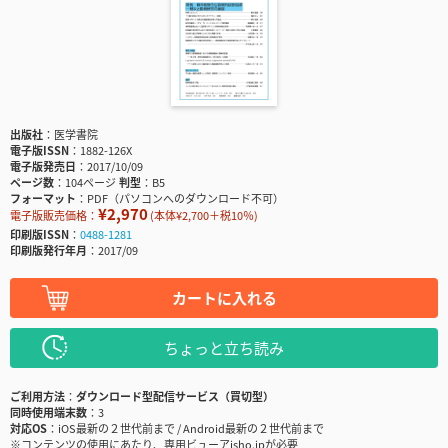
出版社
医学書院
電子版ISSN
1882-126X
電子版発売日
2017/10/09
ページ数
104ページ
判型
B5
フォーマット
PDF（パソコンへのダウンロード不可）
¥2,970
電子版販売価格：
(本体¥2,700＋税10％)
印刷版ISSN
0488-1281
印刷版発行年月
2017/09
カートに入れる
ちょっと立ち読み
ご利用方法
ダウンロード型配信サービス（買切型）
同時使用端末数
3
対応OS
iOS最新の２世代前まで / Android最新の２世代前まで
※コンテンツの使用にあたり、専用ビューアisho.jpが必要