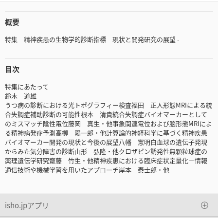
概要
特集 精神疾患の生物学的診断指標 現状と開発研究の展望 -
目次
特集にあたって
鈴木 道雄
うつ病の診断における光トポグラフィー検査福田 正人形態MRIによる統
合失調症補助診断の可能性根本 清貴統合失調症バイオマーカーとして
のミスマッチ陰性電位藤岡 真生・他事象関連電位および脳形態MRIによ
る精神病発症予測高柳 陽一郎・他計算論的神経科学に基づく精神疾患
バイオマーカー開発の現状と今後の展望八幡 憲明白血球の遺伝子発現
からみた気分障害の診断山形 弘隆・他クロザピン誘発性無顆粒球症の
薬理遺伝学研究齋藤 竹生・他精神疾患における臨床症状定量化－情報
通信技術や機械学習を用いたアプローチ岸本 泰士郎・他
isho.jpアプリ