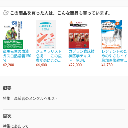
この商品を買った人は、こんな商品も買っています。
竜馬先生の血液
ジェネラリスト
カプラン臨床精
レジデントのた
ガス白熱講義150
必携！ この皮
神医学テキス
めのやさしイイ
分
膚疾患にこの...
ト 第3版
胸部画像教室...
¥2,200
¥4,400
¥22,000
¥4,730
概要
特集 高齢者のメンタルヘルス -
目次
特集にあたって