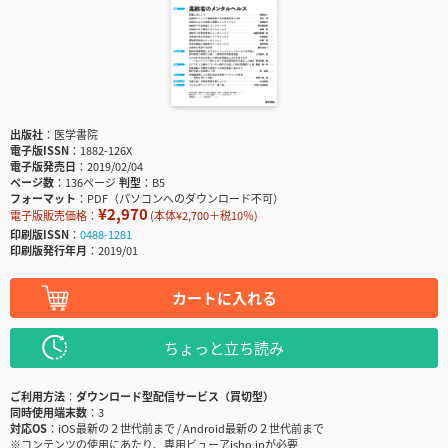
出版社
医学書院
電子版ISSN
1882-126X
電子版発売日
2019/02/04
ページ数
136ページ
判型
B5
フォーマット
PDF（パソコンへのダウンロード不可）
¥2,970
電子版販売価格：
(本体¥2,700＋税10％)
印刷版ISSN
0488-1281
印刷版発行年月
2019/01
カートに入れる
ちょっと立ち読み
ご利用方法
ダウンロード型配信サービス（買切型）
同時使用端末数
3
対応OS
iOS最新の２世代前まで / Android最新の２世代前まで
※コンテンツの使用にあたり、専用ビューアisho.jpが必要