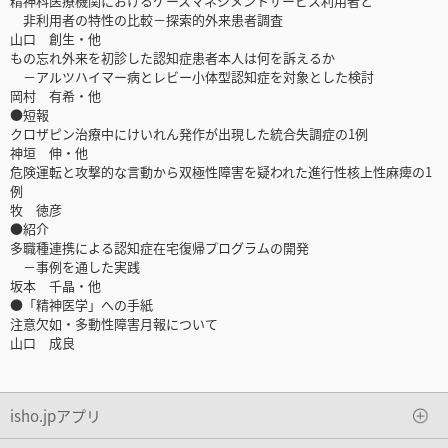
精神科医療機関におけるケースマネジメントサービス利用者と
非利用者の特性の比較－探索的外来患者調査
山口 創生・他
もの忘れ外来を初診した認知症患者本人は何を訴えるか
－アルツハイマー病とレビー小体型認知症を対象とした検討
岡村 有希・他
●短報
クロザピン治療中にけいれん発作が出現した統合失調症の1例
神垣 伸・他
危険運転と攻撃的な言動から双極性障害を疑われた進行性核上性麻痺の1
例
牧 徳彦
●紹介
多職種連携による認知症在宅復帰プログラムの開発
－事例を通した実践
坂本 千晶・他
●「精神医学」への手紙
注意欠如・多動性障害月報について
山口 成良
isho.jpアプリ