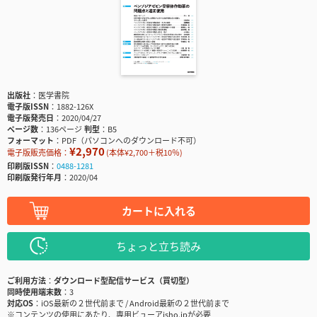
出版社
医学書院
電子版ISSN
1882-126X
電子版発売日
2020/04/27
ページ数
136ページ
判型
B5
フォーマット
PDF（パソコンへのダウンロード不可）
¥2,970
電子版販売価格：
(本体¥2,700＋税10％)
印刷版ISSN
0488-1281
印刷版発行年月
2020/04
カートに入れる
ちょっと立ち読み
ご利用方法
ダウンロード型配信サービス（買切型）
同時使用端末数
3
対応OS
iOS最新の２世代前まで / Android最新の２世代前まで
※コンテンツの使用にあたり、専用ビューアisho.jpが必要