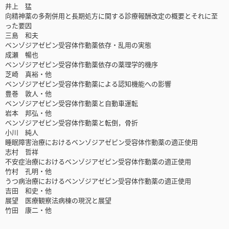
井上 猛
向精神薬の多剤併用と長期処方に関する診療報酬改定の概要とそれに至
った要因
三島 和夫
ベンゾジアゼピン受容体作動薬依存・乱用の実態
成瀬 暢也
ベンゾジアゼピン受容体作動薬依存の薬理学的機序
芝崎 真裕・他
ベンゾジアゼピン受容体作動薬による認知機能への影響
豊巻 敦人・他
ベンゾジアゼピン受容体作動薬と自動車運転
岩本 邦弘・他
ベンゾジアゼピン受容体作動薬と転倒，骨折
小川 純人
睡眠障害治療におけるベンゾジアゼピン受容体作動薬の適正使用
志村 哲祥
不安症治療におけるベンゾジアゼピン受容体作動薬の適正使用
竹村 孔明・他
うつ病治療におけるベンゾジアゼピン受容体作動薬の適正使用
吉田 和史・他
展望 医療観察法病棟の現況と展望
竹田 康二・他