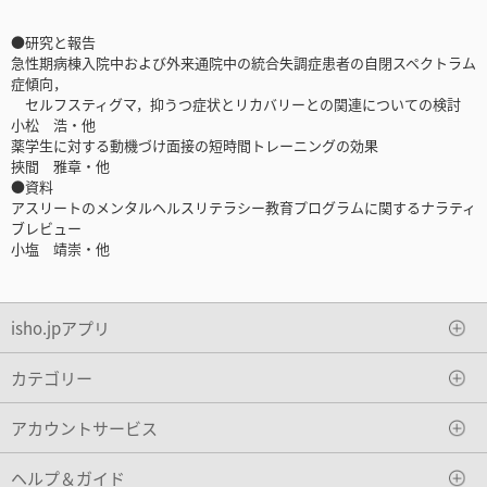
●研究と報告
急性期病棟入院中および外来通院中の統合失調症患者の自閉スペクトラム
症傾向，
セルフスティグマ，抑うつ症状とリカバリーとの関連についての検討
小松 浩・他
薬学生に対する動機づけ面接の短時間トレーニングの効果
挾間 雅章・他
●資料
アスリートのメンタルヘルスリテラシー教育プログラムに関するナラティ
ブレビュー
小塩 靖崇・他
isho.jpアプリ
カテゴリー
アカウントサービス
ヘルプ＆ガイド