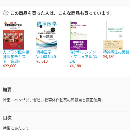
この商品を買った人は、こんな商品も買っています。
カプラン臨床精
精神医学
麻酔科レジデン
精神療法の実践
神医学テキス
Vol.68 No.5
トマニュアル 第
¥4,180
ト 第3版
¥5,610
2版
¥22,000
¥4,180
概要
特集 ベンゾジアゼピン受容体作動薬の問題点と適正使用 -
目次
特集にあたって