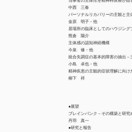
当事者の主体性を精神科医療が阻
中西 三春
パーソナルリカバリーの主観と主
金原 明子・他
居場所の臨床としてのハウジング
熊倉 陽介
主体感の認知神経機構
今泉 修・他
統合失調症の基本的障害の抽出－
小島 卓也・他
精神疾患の主観的症状理解に向け
柳下 祥
●展望
ブレインバンク－その構築と研究
丹羽 真一
●研究と報告