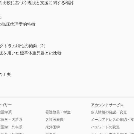
の比較に基づく現状と支援に関する検討
た
)の臨床病理学的特徴
クトラム特性の傾向（2）
縮版を用いた標準体重児群との比較
の工夫
テゴリー
アカウントサービス
礎医学系
看護教員・学生
個人情報の確認・変更
床医学・内科系
各種医療職
メールアドレスの確認・変
床医学・外科系
東洋医学
パスワードの変更