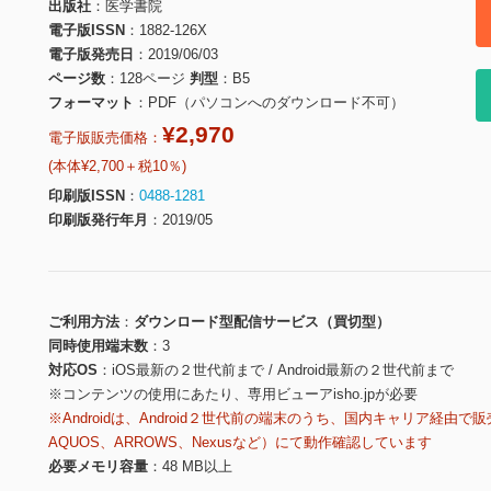
出版社
医学書院
電子版ISSN
1882-126X
電子版発売日
2019/06/03
ページ数
128ページ
判型
B5
フォーマット
PDF（パソコンへのダウンロード不可）
¥2,970
電子版販売価格：
(本体¥2,700＋税10％)
印刷版ISSN
0488-1281
印刷版発行年月
2019/05
ご利用方法
ダウンロード型配信サービス（買切型）
同時使用端末数
3
対応OS
iOS最新の２世代前まで / Android最新の２世代前まで
※コンテンツの使用にあたり、専用ビューアisho.jpが必要
※Androidは、Android２世代前の端末のうち、国内キャリア経由で販
AQUOS、ARROWS、Nexusなど）にて動作確認しています
必要メモリ容量
48 MB以上