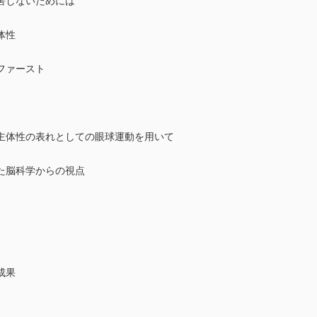
害しないためには
体性
ファースト
主体性の表れとしての眼球運動を用いて
た脳科学からの視点
成果