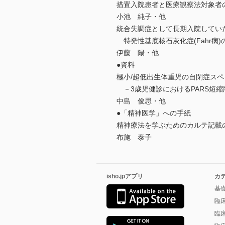
措置入院患者と医療観察法対象者
小池 純子・他
統合失調症として長期入院してい
特発性基底核石灰化症(Fahr病
伊藤 陽・他
●資料
極小/超低出生体重児の自閉症スペ
－3歳児健診におけるPARS短
中島 俊思・他
●「精神医学」への手紙
精神療法を学ぶためのカルテ記載
布施 泰子
isho.jpアプリ
カ
基
臨
臨