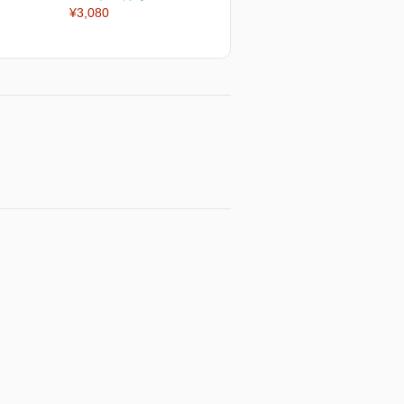
¥3,080
¥3,080
¥