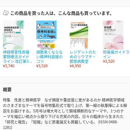
この商品を買った人は、こんな商品も買っています。
神経障害性疼痛
胡散臭くならな
レジデントのた
術後痛ガイドラ
薬物療法ガイド
い精神科面接の
めのリウマチ・
イン
ライン 改訂第3...
コツ
膠原病教室
¥3,520
¥3,740
¥3,520
¥4,950
概要
特集 性差と精神医学 なぜ頻度や重症度に差があるのか 精神医学領域
のさまざまなテーマを毎号特集形式で取り上げ、第一線の執筆陣による解
説をお届けする。5月号は増大号として領域横断的なテーマや、1つのテ
ーマを幅広い視点から掘り下げる充実の内容。日々の臨床から生まれた
「研究と報告」「短報」など原著論文も掲載している。 (ISSN 0488-
1281)