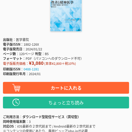
出版社
医学書院
電子版ISSN
1882-126X
電子版発売日
2024/01/22
ページ数
120ページ
判型
B5
フォーマット
PDF（パソコンへのダウンロード不可）
¥3,080
電子版販売価格：
(本体¥2,800＋税10％)
印刷版ISSN
0488-1281
印刷版発行年月
2024/01
カートに入れる
ちょっと立ち読み
ご利用方法
ダウンロード型配信サービス（買切型）
同時使用端末数
3
対応OS
iOS最新の２世代前まで / Android最新の２世代前まで
※コンテンツの使用にあたり、専用ビューアisho.jpが必要