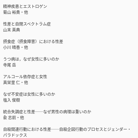
精神疾患とエストロゲン
菊山 裕貴・他
性差と自閉スペクトラム症
山末 英典
摂食症（摂食障害）における性差
小川 晴香・他
うつ病は，なぜ女性に多いのか
寺尾 岳
アルコール依存症と女性
真栄里 仁・他
なぜ不安症は女性に多いのか
塩入 俊樹
統合失調症と性差──なぜ男性の病理は重いのか
兪 志前・他
自殺関連行動における性差──自殺企図行動のプロセスとジェンダー・
パラドックス