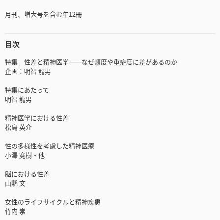
月刊、増大号を含む年12冊
目次
特集 性差と精神医学──なぜ頻度や重症度に差があるのか
企画：明智 龍男
特集にあたって
明智 龍男
精神医学における性差
松島 英介
性の多様性を考慮した精神医療
小澤 寛樹・他
脳における性差
山縣 文
女性のライフサイクルと精神疾患
竹内 崇