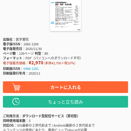
出版社
医学書院
電子版ISSN
1882-126X
電子版発売日
2020/11/30
ページ数
136ページ
判型
B5
フォーマット
PDF（パソコンへのダウンロード不可）
¥2,970
電子版販売価格：
(本体¥2,700＋税10％)
印刷版ISSN
0488-1281
印刷版発行年月
2020/11
カートに入れる
ちょっと立ち読み
ご利用方法
ダウンロード型配信サービス（買切型）
同時使用端末数
3
対応OS
iOS最新の２世代前まで / Android最新の２世代前まで
※コンテンツの使用にあたり、専用ビューアisho.jpが必要