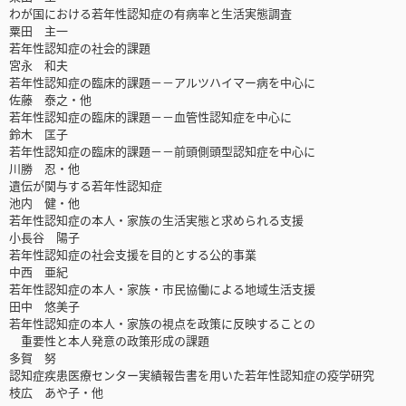
わが国における若年性認知症の有病率と生活実態調査
粟田 主一
若年性認知症の社会的課題
宮永 和夫
若年性認知症の臨床的課題－－アルツハイマー病を中心に
佐藤 泰之・他
若年性認知症の臨床的課題－－血管性認知症を中心に
鈴木 匡子
若年性認知症の臨床的課題－－前頭側頭型認知症を中心に
川勝 忍・他
遺伝が関与する若年性認知症
池内 健・他
若年性認知症の本人・家族の生活実態と求められる支援
小長谷 陽子
若年性認知症の社会支援を目的とする公的事業
中西 亜紀
若年性認知症の本人・家族・市民協働による地域生活支援
田中 悠美子
若年性認知症の本人・家族の視点を政策に反映することの
重要性と本人発意の政策形成の課題
多賀 努
認知症疾患医療センター実績報告書を用いた若年性認知症の疫学研究
枝広 あや子・他