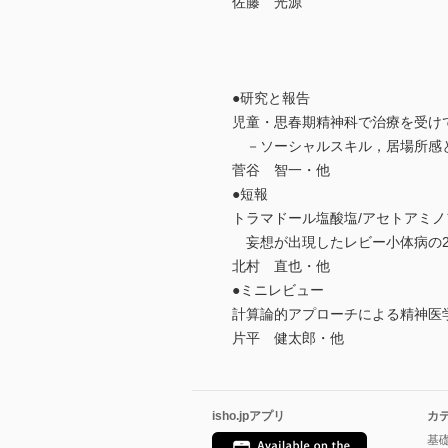
佐藤 光源
●研究と報告
児童・思春期精神科で治療を受け
－ソーシャルスキル，居場所感
菅谷 智一・他
●短報
トラマドール塩酸塩/アセトアミ
妄想が出現したレビー小体病の
北村 直也・他
●ミニレビュー
計算論的アプローチによる精神医
片平 健太郎・他
isho.jpアプリ
カ
基