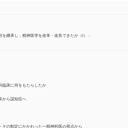
を継承し，精神医学を改革・改良できたか（I） -
科臨床に何をもたらしたか
呆から認知症へ
－その制定にかかわった一精神科医の視点から