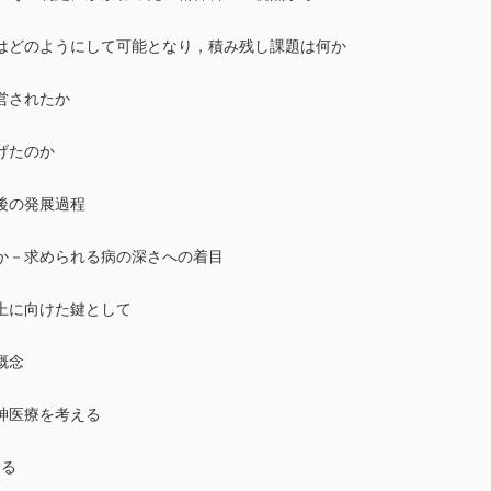
はどのようにして可能となり，積み残し課題は何か
営されたか
げたのか
後の発展過程
か－求められる病の深さへの着目
上に向けた鍵として
概念
神医療を考える
する