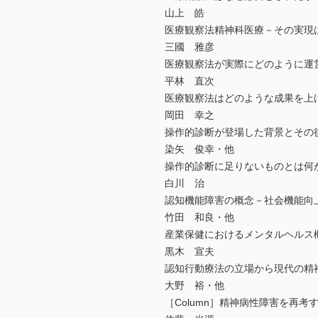
山上 皓
医療観察法精神科医療－その実現
三國 雅彦
医療観察法が実際にどのように運
平林 直次
医療観察法はどのような成果を上
岡田 幸之
操作的診断が登場した背景とその
染矢 俊幸・他
操作的診断に足りないものとは何
白川 治
認知機能障害の概念－社会機能向
竹田 和良・他
産業保健におけるメンタルヘルス
黒木 宣夫
認知行動療法の立場から現代の精
大野 裕・他
［Column］精神病性障害を再考