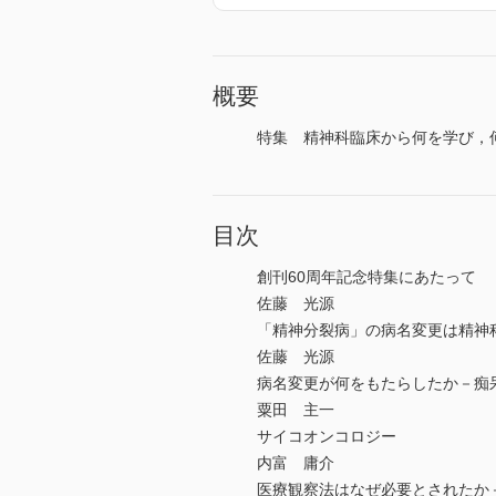
概要
特集 精神科臨床から何を学び，何
目次
創刊60周年記念特集にあたって
佐藤 光源
「精神分裂病」の病名変更は精神
佐藤 光源
病名変更が何をもたらしたか－痴
粟田 主一
サイコオンコロジー
内富 庸介
医療観察法はなぜ必要とされたか