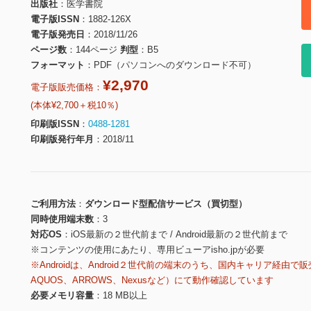
出版社
医学書院
電子版ISSN
1882-126X
電子版発売日
2018/11/26
ページ数
144ページ
判型
B5
フォーマット
PDF（パソコンへのダウンロード不可）
¥2,970
電子版販売価格：
(本体¥2,700＋税10％)
印刷版ISSN
0488-1281
印刷版発行年月
2018/11
ご利用方法
ダウンロード型配信サービス（買切型）
同時使用端末数
3
対応OS
iOS最新の２世代前まで / Android最新の２世代前まで
※コンテンツの使用にあたり、専用ビューアisho.jpが必要
※Androidは、Android２世代前の端末のうち、国内キャリア経由で販
AQUOS、ARROWS、Nexusなど）にて動作確認しています
必要メモリ容量
18 MB以上