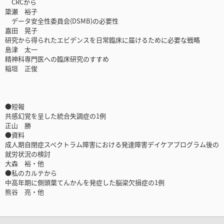
CRCから
簗瀬 裕子
データ安全性委員会(DSMB)の必要性
嘉田 晃子
研究から得られたエビデンスを日常臨床に届けるために必要な戦略
島津 太一
精神科専門医への臨床研究のすすめ
稲垣 正俊
●短報
共感幻覚を呈した統合失調症の1例
正山 勝
●資料
成人期自閉症スペクトラム障害における発達障害デイケアプログラム後の
就労状況の検討
大森 裕・他
●私のカルテから
中高年期に側頭葉てんかんを発症した脳梁欠損症の1例
熊谷 亮・他