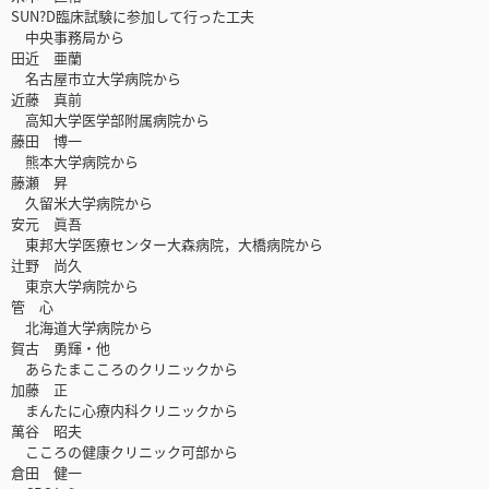
SUN?D臨床試験に参加して行った工夫
中央事務局から
田近 亜蘭
名古屋市立大学病院から
近藤 真前
高知大学医学部附属病院から
藤田 博一
熊本大学病院から
藤瀬 昇
久留米大学病院から
安元 眞吾
東邦大学医療センター大森病院，大橋病院から
辻野 尚久
東京大学病院から
管 心
北海道大学病院から
賀古 勇輝・他
あらたまこころのクリニックから
加藤 正
まんたに心療内科クリニックから
萬谷 昭夫
こころの健康クリニック可部から
倉田 健一