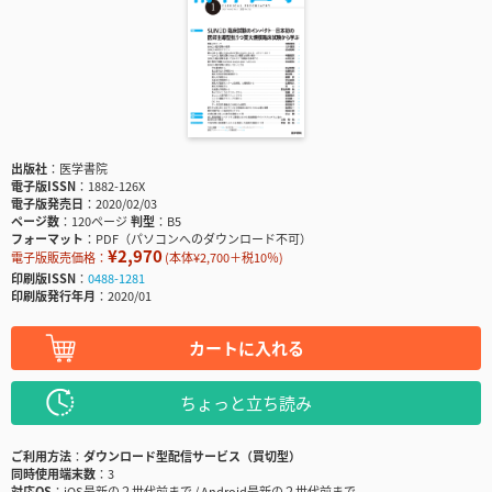
出版社
医学書院
電子版ISSN
1882-126X
電子版発売日
2020/02/03
ページ数
120ページ
判型
B5
フォーマット
PDF（パソコンへのダウンロード不可）
¥2,970
電子版販売価格：
(本体¥2,700＋税10％)
印刷版ISSN
0488-1281
印刷版発行年月
2020/01
カートに入れる
ちょっと立ち読み
ご利用方法
ダウンロード型配信サービス（買切型）
同時使用端末数
3
対応OS
iOS最新の２世代前まで / Android最新の２世代前まで