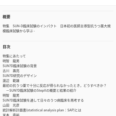
概要
特集 SUN-D臨床試験のインパクト 日本初の医師主導型抗うつ薬大規
模臨床試験から学ぶ -
目次
特集にあたって
明智 龍男
SUN?D臨床試験の背景
古川 壽亮
SUN?D研究のデザイン
渡辺 範雄
最初の抗うつ薬で十分に反応が得られなかったとき，どうすべきか？
－SUN?D臨床試験のStepIIの概要と結果の紹介
明智 龍男
SUN?D臨床試験を通して日々のうつ病臨床を再考する
山田 光彦
統計解析計画書(statistical analysis plan：SAP)とは
米本 直裕