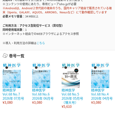
※コンテンツの使用にあたり、専用ビューアisho.jpが必要
※Androidは、Android２世代前の端末のうち、国内キャリア経由で販売されている端
末（Xperia、GALAXY、AQUOS、ARROWS、Nexusなど）にて動作確認しています
必要メモリ容量
34 MB以上
ご利用方法
アクセス型配信サービス（買切型）
同時使用端末数
1
※インターネット経由でのWEBブラウザによるアクセス参照
※導入・利用方法の詳細は
こちら
巻号一覧
精神医学
精神医学
精神医学
精神医学
Vol.68 No.7
Vol.68 No.6
Vol.68 No.5
Vol.68 No.4
2026年 07月号
2026年 06月号
2026年 05月号
2026年 04月号
¥3,080
¥3,080
（増大号）
¥3,080
¥5,610