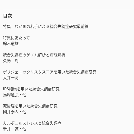
目次
特集 わが国の若手による統合失調症研究最前線
特集にあたって
鈴木道雄
統合失調症のゲノム解析と病態解析
久島 周
ポリジェニックリスクスコアを用いた統合失調症研究
大井一高
iPS細胞を用いた統合失調症研究
鳥塚通弘・他
死後脳を用いた統合失調症研究
國井泰人・他
カルボニルストレスと統合失調症
新井 誠・他