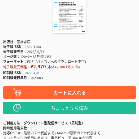
出版社
医学書院
電子版ISSN
1882-126X
電子版発売日
2023/04/17
ページ数
120ページ
判型
B5
フォーマット
PDF（パソコンへのダウンロード不可）
¥2,970
電子版販売価格：
(本体¥2,700＋税10％)
印刷版ISSN
0488-1281
印刷版発行年月
2023/03
カートに入れる
ちょっと立ち読み
ご利用方法
ダウンロード型配信サービス（買切型）
同時使用端末数
3
対応OS
iOS最新の２世代前まで / Android最新の２世代前まで
※コンテンツの使用にあたり、専用ビューアisho.jpが必要