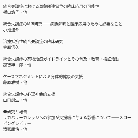
統合失調症における事象関連電位の臨床応用の可能性
樋口悠子・他
統合失調症のMRI研究――病態解明と臨床応用のために必要なこと
小池進介
治療抵抗性統合失調症の臨床研究
金原信久
統合失調症の薬物治療ガイドラインとその普及・教育・検証活動
越智紳一郎・他
ケースマネジメントによる身体的健康の支援
藤原雅樹・他
統合失調症の心理社会的支援
山口創生・他
●研究と報告
リカバリーカレッジへの参加が支援職に与える影響について――スコー
ピングレビュー
清家庸佑・他