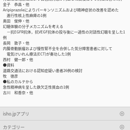
金子 恭昌・他
Aripiprazoleによりパーキンソニズムおよび精神症状の改善を認めた
進行性核上性麻痺の1例
奥田 俊伸・他
幻聴体験の分子メカニズムを考える
－抗EGFR抗体，抗VEGF抗体の投与後に一過性の対話性幻聴を呈した1
例
長岡 敦子・他
内腸骨動脈瘤および慢性腎不全を合併した気分障害患者に対して
電気けいれん療法(ECT)が奏功した1例
西村 健一郎・他
●資料
道路交通法における認知症疑い患者26例の検討
牧 徳彦
●私のカルテから
急性精神病を呈した鉄欠乏性貧血の1例
古川 和香奈・他
isho.jpアプリ
カテゴリー