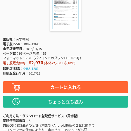
出版社
医学書院
電子版ISSN
1882-126X
電子版発売日
2018/01/15
ページ数
96ページ
判型
B5
フォーマット
PDF（パソコンへのダウンロード不可）
¥2,970
電子版販売価格：
(本体¥2,700＋税10％)
印刷版ISSN
0488-1281
印刷版発行年月
2017/12
カートに入れる
ちょっと立ち読み
ご利用方法
ダウンロード型配信サービス（買切型）
同時使用端末数
3
対応OS
iOS最新の２世代前まで / Android最新の２世代前まで
※コンテンツの使用にあたり、専用ビューアisho.jpが必要