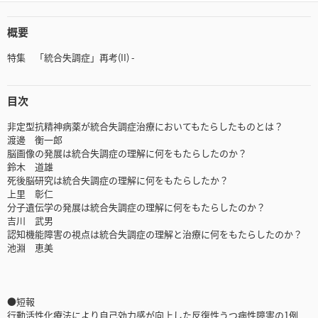
概要
特集 「統合失調症」再考(II) -
目次
非定型抗精神病薬が統合失調症治療においてもたらしたものとは？
渡邊 衡一郎
脳画像の発展は統合失調症の理解に何をもたらしたのか？
鈴木 道雄
死後脳研究は統合失調症の理解に何をもたらしたか？
上里 彰仁
分子遺伝学の発展は統合失調症の理解に何をもたらしたのか？
吉川 武男
認知機能障害の視点は統合失調症の理解と治療に何をもたらしたのか？
池淵 恵美
●短報
行動活性化療法により自己効力感が向上した反復性うつ病性障害の1例