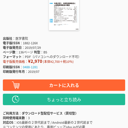
出版社
医学書院
電子版ISSN
1882-126X
電子版発売日
2019/07/29
ページ数
136ページ
判型
B5
フォーマット
PDF（パソコンへのダウンロード不可）
¥2,970
電子版販売価格：
(本体¥2,700＋税10％)
印刷版ISSN
0488-1281
印刷版発行年月
2019/07
カートに入れる
ちょっと立ち読み
ご利用方法
ダウンロード型配信サービス（買切型）
同時使用端末数
3
対応OS
iOS最新の２世代前まで / Android最新の２世代前まで
※コンテンツの使用にあたり、専用ビューアisho.jpが必要