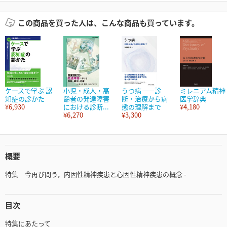
この商品を買った人は、こんな商品も買っています。
ケースで学ぶ 認
小児・成人・高
うつ病――診
ミレニアム精神
知症の診かた
齢者の発達障害
断・治療から病
医学辞典
¥6,930
における診断...
態の理解まで
¥4,180
¥6,270
¥3,300
概要
特集 今再び問う，内因性精神疾患と心因性精神疾患の概念 -
目次
特集にあたって