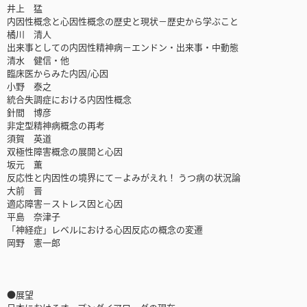
井上 猛
内因性概念と心因性概念の歴史と現状－歴史から学ぶこと
橘川 清人
出来事としての内因性精神病－エンドン・出来事・中動態
清水 健信・他
臨床医からみた内因/心因
小野 泰之
統合失調症における内因性概念
針間 博彦
非定型精神病概念の再考
須賀 英道
双極性障害概念の展開と心因
坂元 薫
反応性と内因性の境界にて－よみがえれ！ うつ病の状況論
大前 晋
適応障害－ストレス因と心因
平島 奈津子
「神経症」レベルにおける心因反応の概念の変遷
岡野 憲一郎
●展望