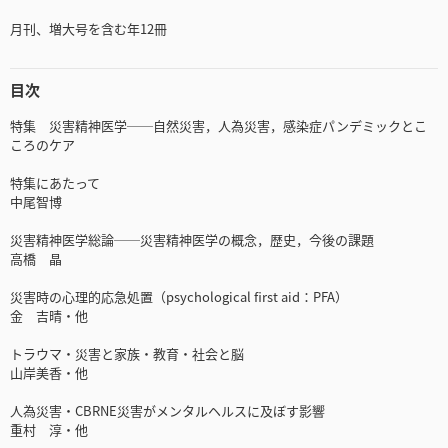
月刊、増大号を含む年12冊
目次
特集 災害精神医学──自然災害，人為災害，感染症パンデミックとこ
ころのケア
特集にあたって
中尾智博
災害精神医学総論──災害精神医学の概念，歴史，今後の課題
高橋 晶
災害時の心理的応急処置（psychological first aid：PFA）
金 吉晴・他
トラウマ・災害と家族・教育・社会と脳
山岸美香・他
人為災害・CBRNE災害がメンタルヘルスに及ぼす影響
重村 淳・他