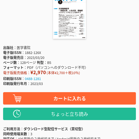
出版社
医学書院
電子版ISSN
1882-126X
電子版発売日
2023/03/20
ページ数
128ページ
判型
B5
フォーマット
PDF（パソコンへのダウンロード不可）
¥2,970
電子版販売価格：
(本体¥2,700＋税10％)
印刷版ISSN
0488-1281
印刷版発行年月
2023/03
カートに入れる
ちょっと立ち読み
ご利用方法
ダウンロード型配信サービス（買切型）
同時使用端末数
3
対応OS
iOS最新の２世代前まで / Android最新の２世代前まで