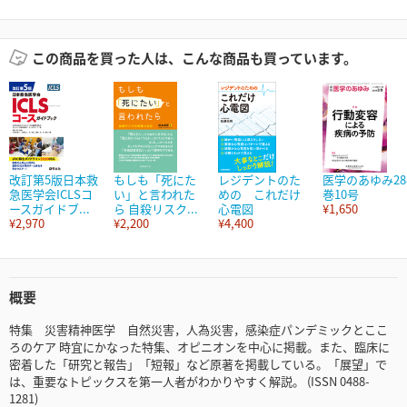
この商品を買った人は、こんな商品も買っています。
改訂第5版日本救
もしも「死にた
レジデントのた
医学のあゆみ28
急医学会ICLSコ
い」と言われた
めの これだけ
巻10号
ースガイドブ...
ら 自殺リスク...
心電図
¥1,650
¥2,970
¥2,200
¥4,400
概要
特集 災害精神医学 自然災害，人為災害，感染症パンデミックとここ
ろのケア 時宜にかなった特集、オピニオンを中心に掲載。また、臨床に
密着した「研究と報告」「短報」など原著を掲載している。「展望」で
は、重要なトピックスを第一人者がわかりやすく解説。 (ISSN 0488-
1281)