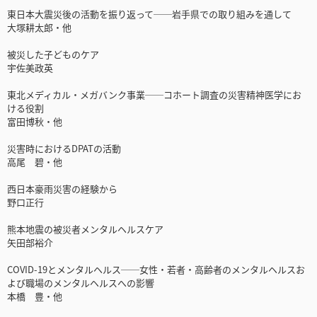
東日本大震災後の活動を振り返って──岩手県での取り組みを通して
大塚耕太郎・他
被災した子どものケア
宇佐美政英
東北メディカル・メガバンク事業──コホート調査の災害精神医学にお
ける役割
富田博秋・他
災害時におけるDPATの活動
高尾 碧・他
西日本豪雨災害の経験から
野口正行
熊本地震の被災者メンタルヘルスケア
矢田部裕介
COVID-19とメンタルヘルス──女性・若者・高齢者のメンタルヘルスお
よび職場のメンタルヘルスへの影響
本橋 豊・他