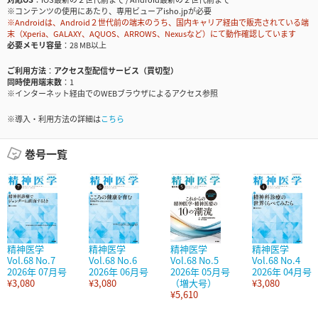
※コンテンツの使用にあたり、専用ビューアisho.jpが必要
※Androidは、Android２世代前の端末のうち、国内キャリア経由で販売されている端
末（Xperia、GALAXY、AQUOS、ARROWS、Nexusなど）にて動作確認しています
必要メモリ容量
28 MB以上
ご利用方法
アクセス型配信サービス（買切型）
同時使用端末数
1
※インターネット経由でのWEBブラウザによるアクセス参照
※導入・利用方法の詳細は
こちら
巻号一覧
精神医学
精神医学
精神医学
精神医学
Vol.68 No.7
Vol.68 No.6
Vol.68 No.5
Vol.68 No.4
2026年 07月号
2026年 06月号
2026年 05月号
2026年 04月号
¥3,080
¥3,080
（増大号）
¥3,080
¥5,610