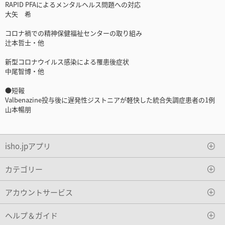
RAPID PFAによるメンタルヘルス問題への対応
大矢 希
コロナ禍での精神保健福祉センターの取り組み
辻本哲士・他
新型コロナウイルス感染による罹患後症状
中尾智博・他
●短報
Valbenazine投与後に遅発性ジストニアが軽快した統合失調症患者の1例
山本暢朋
isho.jpアプリ
カテゴリー
アカウントサービス
ヘルプ＆ガイド