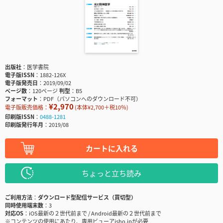
出版社
医学書院
電子版ISSN
1882-126X
電子版発売日
2019/09/02
ページ数
120ページ
判型
B5
フォーマット
PDF（パソコンへのダウンロード不可）
¥2,970
電子版販売価格：
(本体¥2,700＋税10％)
印刷版ISSN
0488-1281
印刷版発行年月
2019/08
カートに入れる
ちょっと立ち読み
ご利用方法
ダウンロード型配信サービス（買切型）
同時使用端末数
3
対応OS
iOS最新の２世代前まで / Android最新の２世代前まで
※コンテンツの使用にあたり、専用ビューアisho.jpが必要