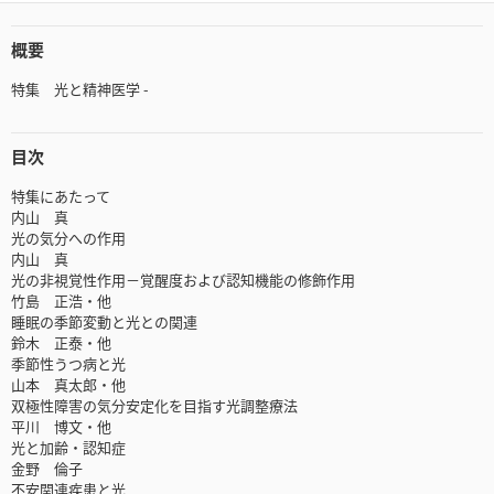
概要
特集 光と精神医学 -
目次
特集にあたって
内山 真
光の気分への作用
内山 真
光の非視覚性作用－覚醒度および認知機能の修飾作用
竹島 正浩・他
睡眠の季節変動と光との関連
鈴木 正泰・他
季節性うつ病と光
山本 真太郎・他
双極性障害の気分安定化を目指す光調整療法
平川 博文・他
光と加齢・認知症
金野 倫子
不安関連疾患と光