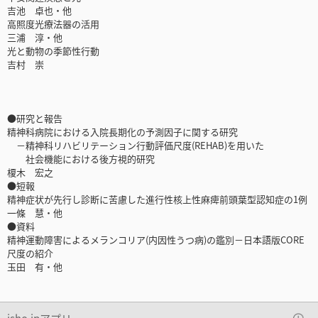
吉池 卓也・他
高照度光療法器の活用
三浦 淳・他
光と動物の季節性行動
吉村 崇
●研究と報告
精神科病院における入院長期化の予測因子に関する研究
－精神科リハビリテーション行動評価尺度(REHAB)を用いた
社会機能における後方視的研究
榎木 宏之
●短報
精神症状が先行し診断に苦慮した進行性核上性麻痺前頭葉型認知症の1例
一條 慧・他
●資料
精神運動障害によるメランコリア(内因性うつ病)の鑑別－日本語版CORE
尺度の紹介
玉田 有・他