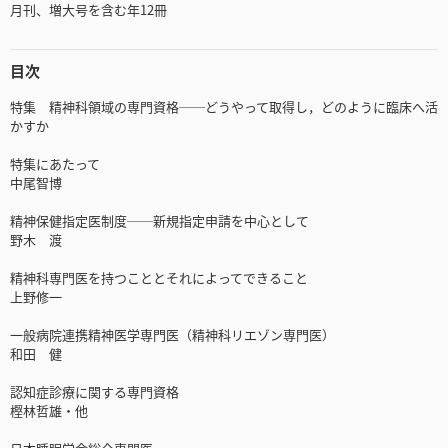
月刊、増大号を含む年12冊
目次
特集 精神科領域の専門資格──どうやって取得し，どのように臨床へ活
かすか
特集にあたって
中尾智博
精神保健指定医制度──新規指定申請を中心として
野木 渡
精神科専門医を持つこととそれによってできること
上野修一
一般病院連携精神医学専門医（精神科リエゾン専門医）
和田 健
認知症診療に関する専門資格
樫林哲雄・他