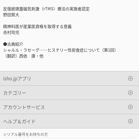
反復経頭蓋磁気刺激（rTMS）療法の実施者認定
野田賀大
精神科医が産業医資格を取得する意義
𠮷村玲児
●古典紹介
シャルル・ラセーグ──ヒステリー性拒食症について（第1回）
〔翻訳〕西依 康・他
isho.jpアプリ
カテゴリー
アカウントサービス
ヘルプ＆ガイド
シリアル番号をお持ちの方