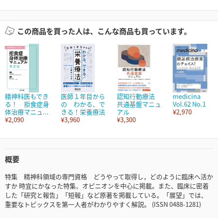
この商品を買った人は、こんな商品も買っています。
精神科医もでき
医師１年目から
認知行動療法
medicina
る！ 拒食症身
の わかる、で
共通基盤マニュ
Vol.62 No.1
体治療マニュ...
きる！栄養療法
アル
¥2,970
¥2,090
¥3,960
¥3,300
概要
特集 精神科領域の専門資格 どうやって取得し，どのように臨床へ活か
すか 時宜にかなった特集、オピニオンを中心に掲載。また、臨床に密着
した「研究と報告」「短報」など原著を掲載している。「展望」では、
重要なトピックスを第一人者がわかりやすく解説。 (ISSN 0488-1281)