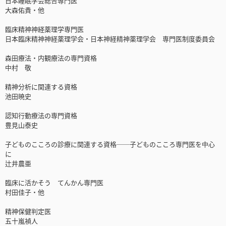
日本睡眠学会総合専門医
大森佑貴・他
臨床精神神経薬理学専門医
日本臨床精神神経薬理学会・日本神経精神薬理学会 専門医制度委員会
森田療法・内観療法の専門資格
中村 敬
精神分析に関連する資格
池田暁史
認知行動療法の専門資格
豊見山泰史
子どものこころの診療に関連する資格──子どものこころ専門医を中心
に
辻井農亜
臨床に活かそう てんかん専門医
村田佳子・他
精神保健判定医
五十嵐禎人