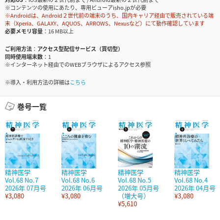
※コンテンツの使用にあたり、専用ビューアisho.jpが必要
※Androidは、Android２世代前の端末のうち、国内キャリア経由で販売されている端
末（Xperia、GALAXY、AQUOS、ARROWS、Nexusなど）にて動作確認しています
必要メモリ容量
16 MB以上
ご利用方法
アクセス型配信サービス（買切型）
同時使用端末数
1
※インターネット経由でのWEBブラウザによるアクセス参照
※導入・利用方法の詳細は
こちら
巻号一覧
精神医学
精神医学
精神医学
精神医学
Vol.68 No.7
Vol.68 No.6
Vol.68 No.5
Vol.68 No.4
2026年 07月号
2026年 06月号
2026年 05月号
2026年 04月号
¥3,080
¥3,080
（増大号）
¥3,080
¥5,610