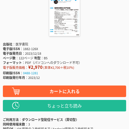
出版社
医学書院
電子版ISSN
1882-126X
電子版発売日
2023/12/18
ページ数
122ページ
判型
B5
フォーマット
PDF（パソコンへのダウンロード不可）
¥2,970
電子版販売価格：
(本体¥2,700＋税10％)
印刷版ISSN
0488-1281
印刷版発行年月
2023/12
カートに入れる
ちょっと立ち読み
ご利用方法
ダウンロード型配信サービス（買切型）
同時使用端末数
3
対応OS
iOS最新の２世代前まで / Android最新の２世代前まで