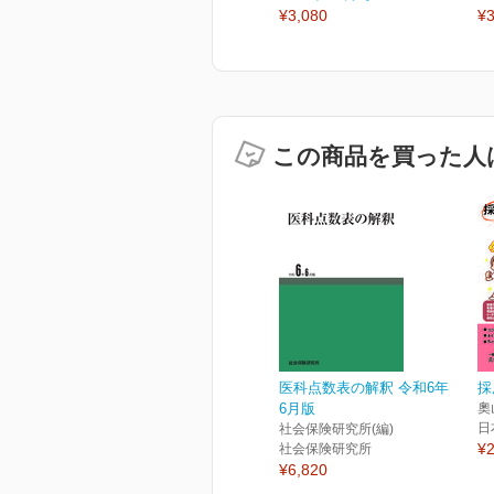
¥3,080
¥3
この商品を買った人
医科点数表の解釈 令和6年
採
6月版
奧
日
社会保険研究所(編)
¥2
社会保険研究所
¥6,820