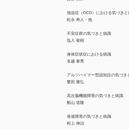
強迫症（OCD）における気づき
松永 寿人・他
不安症群の気づきと病識
塩入 俊樹
身体症状症における病識
名越 泰秀
アルツハイマー型認知症の気づき
繁田 雅弘
高次脳機能障害の気づきと病識
船山 道隆
発達障害の気づきと病識
村上 伸治