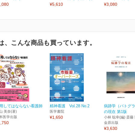
,080
¥5,610
¥3,080
は、こんな商品も買っています。
用してはならない看護師
精神看護 Vol.28 No.2
病跡学（パトグ
山 美奈(著)
医学書院
の現在 第1版
本医学出版
¥1,650
小林 聡幸(編) 斎藤 
,750
金原出版
¥3,630