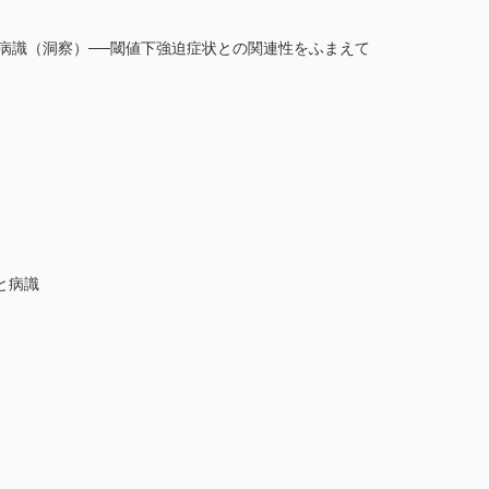
と病識（洞察）──閾値下強迫症状との関連性をふまえて
と病識