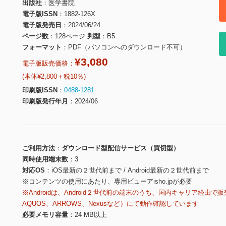
出版社
医学書院
電子版ISSN
1882-126X
電子版発売日
2024/06/24
ページ数
128ページ
判型
B5
フォーマット
PDF（パソコンへのダウンロード不可）
¥3,080
電子版販売価格：
(本体¥2,800＋税10％)
印刷版ISSN
0488-1281
印刷版発行年月
2024/06
ご利用方法
ダウンロード型配信サービス（買切型）
同時使用端末数
3
対応OS
iOS最新の２世代前まで / Android最新の２世代前まで
※コンテンツの使用にあたり、専用ビューアisho.jpが必要
※Androidは、Android２世代前の端末のうち、国内キャリア経由で販
AQUOS、ARROWS、Nexusなど）にて動作確認しています
必要メモリ容量
24 MB以上