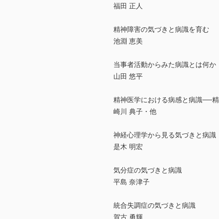
福田 正人
精神障害の気づきと病識を育む
池淵 恵美
当事者活動からみた病識とは何か
山田 悠平
精神医学における病感と病識──
崎川 典子・他
神経心理学から見る気づきと病識
是木 明宏
気分症の気づきと病識
平島 奈津子
統合失調症の気づきと病識
賀古 勇輝