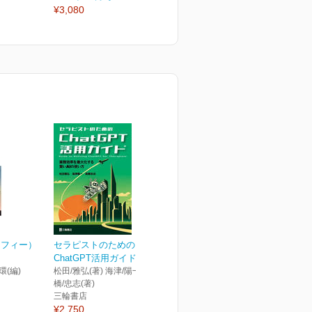
¥3,080
¥3,080
¥
ラフィー）
セラピストのための
ChatGPT活用ガイド 業...
環(編)
松田/雅弘(著) 海津/陽一(著) 髙
橋/忠志(著)
三輪書店
¥2,750