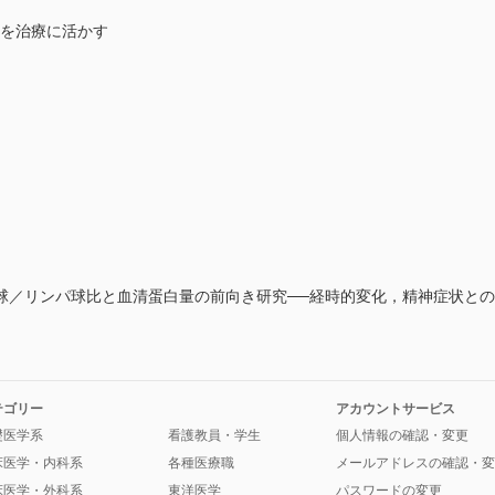
きを治療に活かす
球／リンパ球比と血清蛋白量の前向き研究──経時的変化，精神症状と
テゴリー
アカウントサービス
礎医学系
看護教員・学生
個人情報の確認・変更
床医学・内科系
各種医療職
メールアドレスの確認・変
床医学・外科系
東洋医学
パスワードの変更