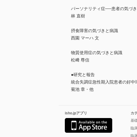
パーソナリティ症──患者の気づ
林 直樹
摂食障害の気づきと病識
西園 マーハ 文
物質使用症の気づきと病識
松﨑 尊信
●研究と報告
統合失調症急性期入院患者の好中
菊池 章・他
isho.jpアプリ
カ
基
臨
臨