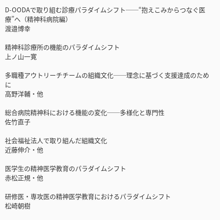
D-OODAで取り組む診療パラダイムシフト──“抱えこみからつなぐ医
療”へ（精神科病院編）
渡邉博幸
精神科診療所の機能のパラダイムシフト
上ノ山一寛
多職種アウトリーチチームの組織文化──理念に基づく支援達成のため
に
高野洋輔・他
総合病院精神科における機能の変化──多様化と専門性
佐竹直子
社会福祉法人で取り組んだ組織文化
近藤伸介・他
医学生の精神医学教育のパラダイムシフト
赤松正規・他
研修医・専攻医の精神医学教育におけるパラダイムシフト
松崎朝樹