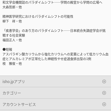
和文学会機関誌のパラダイムシフト──学問の殿堂から学問の広場へ
大森哲郎・他
精神医学研究におけるパラダイムシフトの可能性
柳下 祥・他
「疾患学会」のあり方のパラダイムシフト──日本統合失調症学会が挑
戦する社会実験
福田正人・他
●短報
アスパラギン酸カリウムから塩化カリウムへの変薬によって低カリウム血
症とアルカレミアが正常化した神経性やせ症過食排出型の1例
枝 雅俊・他
isho.jpアプリ
カテゴリー
アカウントサービス