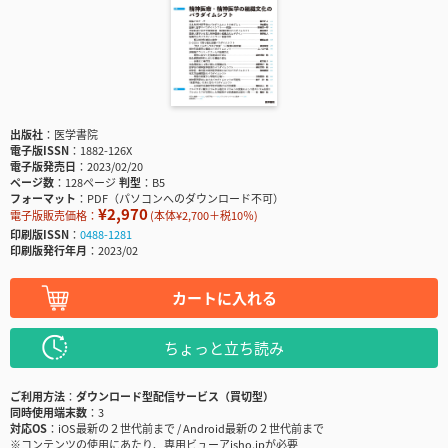
出版社
医学書院
電子版ISSN
1882-126X
電子版発売日
2023/02/20
ページ数
128ページ
判型
B5
フォーマット
PDF（パソコンへのダウンロード不可）
¥2,970
電子版販売価格：
(本体¥2,700＋税10％)
印刷版ISSN
0488-1281
印刷版発行年月
2023/02
カートに入れる
ちょっと立ち読み
ご利用方法
ダウンロード型配信サービス（買切型）
同時使用端末数
3
対応OS
iOS最新の２世代前まで / Android最新の２世代前まで
※コンテンツの使用にあたり、専用ビューアisho.jpが必要