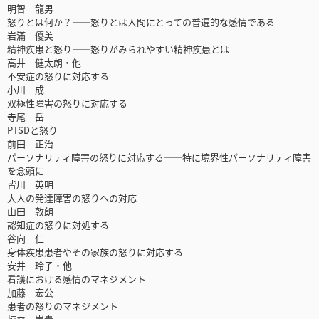
明智 龍男
怒りとは何か？――怒りとは人間にとっての普遍的な感情である
岩滿 優美
精神疾患と怒り――怒りがみられやすい精神疾患とは
高井 健太朗・他
不安症の怒りに対応する
小川 成
双極性障害の怒りに対応する
寺尾 岳
PTSDと怒り
前田 正治
パーソナリティ障害の怒りに対応する――特に境界性パーソナリティ障害
を念頭に
皆川 英明
大人の発達障害の怒りへの対応
山田 敦朗
認知症の怒りに対処する
谷向 仁
身体疾患患者やその家族の怒りに対応する
安井 玲子・他
看護における感情のマネジメント
加藤 宏公
患者の怒りのマネジメント