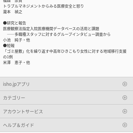
福森 崇貴
トラブルマネジメントからみる医療安全と怒り
瀧本 禎之
●研究と報告
医療観察法指定入院医療機関データベースの活用と課題
――多職種スタッフに対するグループインタビュー調査から
小池 純子・他
●短報
「ゴミ屋敷」化を繰り返す中高年ひきこもり女性に対する地域移行支援
の1例
米澤 恵子・他
isho.jpアプリ
カテゴリー
アカウントサービス
ヘルプ＆ガイド