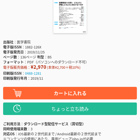
出版社
医学書院
電子版ISSN
1882-126X
電子版発売日
2019/11/25
ページ数
136ページ
判型
B5
フォーマット
PDF（パソコンへのダウンロード不可）
¥2,970
電子版販売価格：
(本体¥2,700＋税10％)
印刷版ISSN
0488-1281
印刷版発行年月
2019/11
カートに入れる
ちょっと立ち読み
ご利用方法
ダウンロード型配信サービス（買切型）
同時使用端末数
3
対応OS
iOS最新の２世代前まで / Android最新の２世代前まで
※コンテンツの使用にあたり、専用ビューアisho.jpが必要