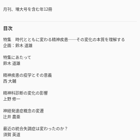
月刊、増大号を含む年12冊
目次
特集 時代とともに変わる精神疾患──その変化の本質を理解する
企画：鈴木 道雄
特集にあたって
鈴木 道雄
精神疾患の疫学とその意義
西 大輔
精神科診断の変化の影響
上野 修一
神経発達症概念の変遷
辻井 農亜
最近の統合失調症は変わったのか？
須賀 英道