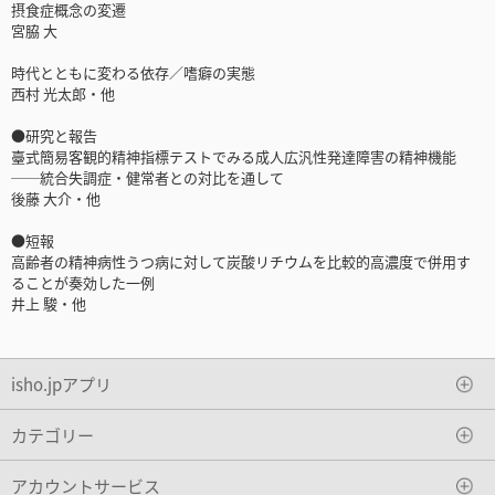
摂食症概念の変遷
宮脇 大
時代とともに変わる依存／嗜癖の実態
西村 光太郎・他
●研究と報告
臺式簡易客観的精神指標テストでみる成人広汎性発達障害の精神機能
──統合失調症・健常者との対比を通して
後藤 大介・他
●短報
高齢者の精神病性うつ病に対して炭酸リチウムを比較的高濃度で併用す
ることが奏効した一例
井上 駿・他
isho.jpアプリ
カテゴリー
アカウントサービス