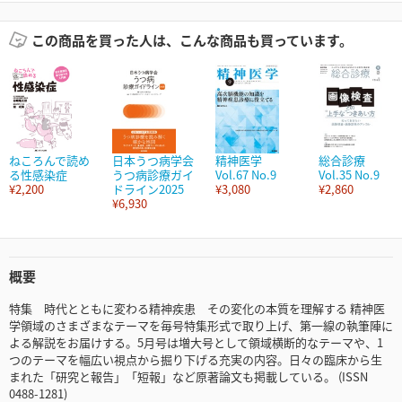
この商品を買った人は、こんな商品も買っています。
ねころんで読め
日本うつ病学会
精神医学
総合診療
る性感染症
うつ病診療ガイ
Vol.67 No.9
Vol.35 No.9
¥2,200
ドライン2025
¥3,080
¥2,860
¥6,930
概要
特集 時代とともに変わる精神疾患 その変化の本質を理解する 精神医
学領域のさまざまなテーマを毎号特集形式で取り上げ、第一線の執筆陣に
よる解説をお届けする。5月号は増大号として領域横断的なテーマや、1
つのテーマを幅広い視点から掘り下げる充実の内容。日々の臨床から生
まれた「研究と報告」「短報」など原著論文も掲載している。 (ISSN
0488-1281)