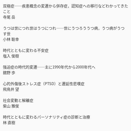
双極症──疾患概念の変遷から併存症，認知症への移行などわかってきた
こと
寺尾 岳
うつは世につれ世はうつにつれ──世にうつろううつ病，うつ病がうつ
す世
小林 聡幸
時代とともに変わる不安症
塩入 俊樹
強迫症の時代的変遷──主に1990年代から2000年代へ
舘野 歩
心的外傷後ストレス症（PTSD）と遷延性悲嘆症
飛鳥井 望
社会変動と解離症
柴山 雅俊
時代とともに変わるパーソナリティ症の診断と治療
林 直樹