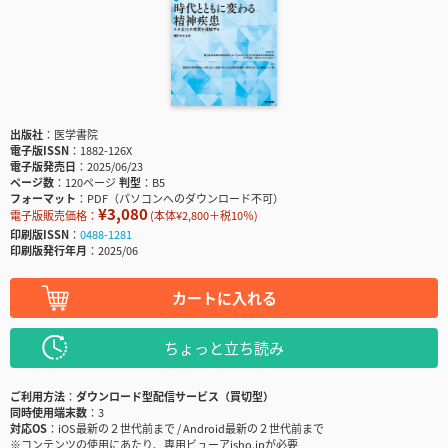
出版社
医学書院
電子版ISSN
1882-126X
電子版発売日
2025/06/23
ページ数
120ページ
判型
B5
フォーマット
PDF（パソコンへのダウンロード不可）
¥3,080
電子版販売価格：
(本体¥2,800＋税10％)
印刷版ISSN
0488-1281
印刷版発行年月
2025/06
カートに入れる
ちょっと立ち読み
ご利用方法
ダウンロード型配信サービス（買切型）
同時使用端末数
3
対応OS
iOS最新の２世代前まで / Android最新の２世代前まで
※コンテンツの使用にあたり、専用ビューアisho.jpが必要