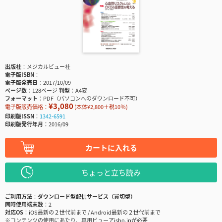
出版社
メジカルビュー社
電子版ISBN
電子版発売日
2017/10/09
ページ数
128ページ
判型
A4変
フォーマット
PDF（パソコンへのダウンロード不可）
¥3,080
電子版販売価格：
(本体¥2,800＋税10％)
印刷版ISSN
1342-6591
印刷版発行年月
2016/09
カートに入れる
ちょっと立ち読み
ご利用方法
ダウンロード型配信サービス（買切型）
同時使用端末数
2
対応OS
iOS最新の２世代前まで / Android最新の２世代前まで
※コンテンツの使用にあたり、専用ビューアisho.jpが必要