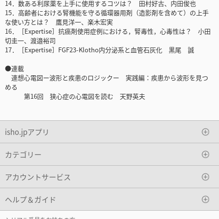
14．数ある利尿薬を上手に使用するコツは？ 田村好古、内田俊也
15．高齢者における腎機能を守る循環器用剤（造影剤を含めて）の上手
な使い方とは？ 鷹見洋一、楽木宏実
16．［Expertise］抗癌剤使用症例における，腎毒性，心毒性は？ 小田
切圭一、渡邉裕司
17．［Expertise］FGF23-Klotho内分泌系と血管石灰化 黒尾 誠
●連載
連想心電図ー波形と疾患のロジックー 実践編：疾患から波形を見つ
める
第16回 狭心症の心電図を読む 天野英夫
isho.jpアプリ
カテゴリー
アカウントサービス
ヘルプ＆ガイド