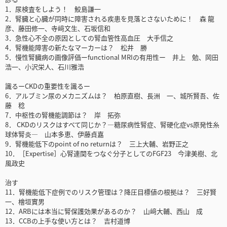
1．尿検査をしよう！ 鮫島謙一
2．腎臓と心臓が同時に障害される疾患を見落とさないために！ 森 龍
彦、藤田修一、寺﨑文生、石坂信和
3．急性心不全の原因としての腎血管性高血圧 大手信之
4．腎機能障害の新たなマーカーは？ 松井 勝
5．慢性腎臓病の画像評価ーfunctional MRIの有用性ー 井上 勉、岡田
浩一、小沢栄人、石川雅浩
識るーCKDの重要性を識るー
6．アルブミン尿のメカニズムは？ 柏原直樹、長洲 一、城所賢吾、佐
藤 稔
7．中枢性の腎機能調節は？ 岸 拓弥
8． CKDのリスクはすべて同じか？—糖尿病性腎症、腎硬化症vs原発性糸
球体腎炎— 山本多恵、伊藤貞嘉
9．腎機能低下のpoint of no returnは？ 三上大輔、岩野正之
10．［Expertise］心腎連関をつなぐ分子としてのFGF23 今津美樹、北
風政史
治す
11．腎機能低下症例でのリスク管理は？降圧目標値の根拠は？ 三好賢
一、檜垣實男
12．ARBには本当に腎保護効果があるのか？ 山﨑大輔、西山 成
13．CCBの上手な使い方とは？ 吉村道博