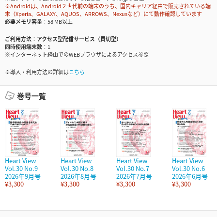
※Androidは、Android２世代前の端末のうち、国内キャリア経由で販売されている端
末（Xperia、GALAXY、AQUOS、ARROWS、Nexusなど）にて動作確認しています
必要メモリ容量
58 MB以上
ご利用方法
アクセス型配信サービス（買切型）
同時使用端末数
1
※インターネット経由でのWEBブラウザによるアクセス参照
※導入・利用方法の詳細は
こちら
巻号一覧
Heart View
Heart View
Heart View
Heart View
Vol.30 No.9
Vol.30 No.8
Vol.30 No.7
Vol.30 No.6
2026年9月号
2026年8月号
2026年7月号
2026年6月号
¥3,300
¥3,300
¥3,300
¥3,300