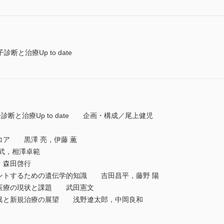
と治療Up to date
断と治療Up to date 企画・構成／尾上健児
コア 黒澤 亮，伊藤 薫
武，相澤卓範
 森田啓行
メントするための遺伝学的知識 吉田昌平，藤野 陽
ム医療の現状と課題 武田憲文
変異と新規治療の展望 浅野遼太郎，中岡良和