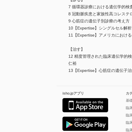
7 循環器診療における遺伝学的
8 冠動脈疾患と家族性高コレス
9 心筋症の遺伝子別診療の考え
10【Expertise】シングル
11【Expertise】アメリカ
【治す】
12 精度管理された臨床遺伝学
仁裕
13【Expertise】心筋症の
isho.jpアプリ
カ
基
臨
臨
臨
臨