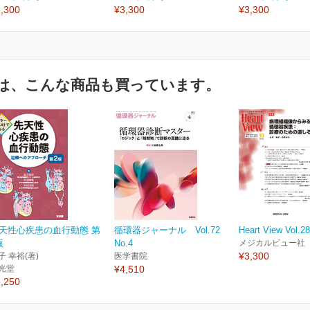
,300
¥3,300
¥3,300
は、こんな商品も買っています。
天性心疾患の血行動態 第
循環器ジャーナル Vol.72
Heart View Vol.2
版
No.4
メジカルビュー社
¥3,300
子 幸裕(著)
医学書院
光堂
¥4,510
,250