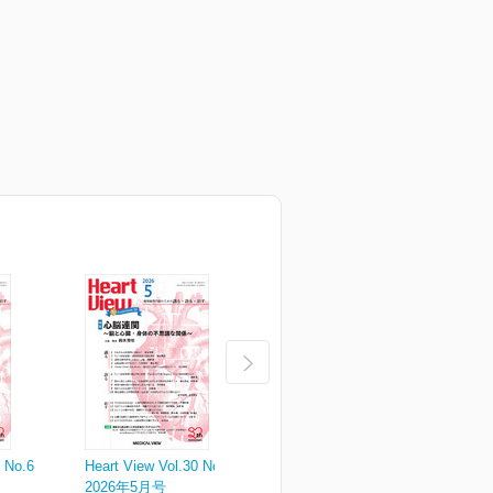
0 No.6
Heart View Vol.30 No.5
Heart View Vol.30 No.4
H
2026年5月号
2026年4月号
2