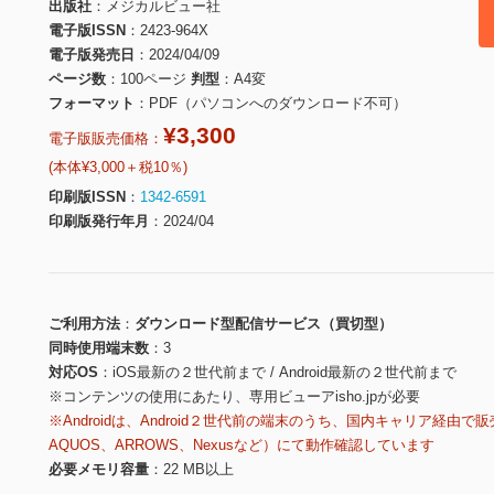
出版社
メジカルビュー社
電子版ISSN
2423-964X
電子版発売日
2024/04/09
ページ数
100ページ
判型
A4変
フォーマット
PDF（パソコンへのダウンロード不可）
¥3,300
電子版販売価格：
(本体¥3,000＋税10％)
印刷版ISSN
1342-6591
印刷版発行年月
2024/04
ご利用方法
ダウンロード型配信サービス（買切型）
同時使用端末数
3
対応OS
iOS最新の２世代前まで / Android最新の２世代前まで
※コンテンツの使用にあたり、専用ビューアisho.jpが必要
※Androidは、Android２世代前の端末のうち、国内キャリア経由で販
AQUOS、ARROWS、Nexusなど）にて動作確認しています
必要メモリ容量
22 MB以上