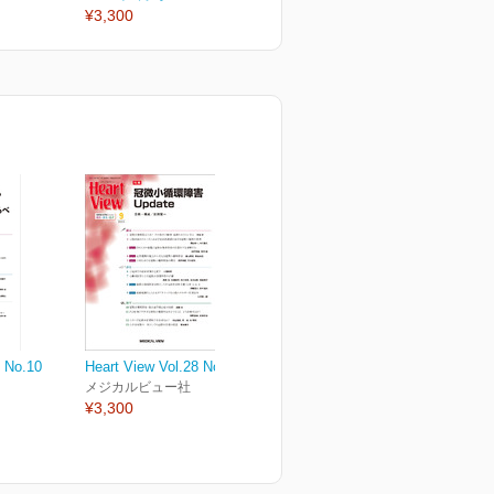
¥3,300
¥3,300
¥
8 No.10
Heart View Vol.28 No.9
メジカルビュー社
¥3,300