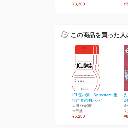
¥3,300
¥3
この商品を買った人
ICU医の素 By system×重
先
症患者管理レシピ
2
太田 啓介(著)
金
金芳堂
文
¥5,280
¥8