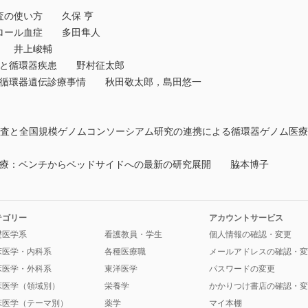
検査の使い方 久保 亨
テロール血症 多田隼人
方 井上峻輔
セル解析と循環器疾患 野村征太郎
における循環器遺伝診療事情 秋田敬太郎，島田悠一
的検査と全国規模ゲノムコンソーシアム研究の連携による循環器ゲノム
遺伝子治療：ベンチからベッドサイドへの最新の研究展開 脇本博子
テゴリー
アカウントサービス
礎医学系
看護教員・学生
個人情報の確認・変更
床医学・内科系
各種医療職
メールアドレスの確認・変
床医学・外科系
東洋医学
パスワードの変更
床医学（領域別）
栄養学
かかりつけ書店の確認・変
床医学（テーマ別）
薬学
マイ本棚