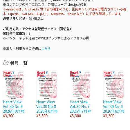
※コンテンツの使用にあたり、専用ビューアisho.jpが必要
※Androidは、Android２世代前の端末のうち、国内キャリア経由で販売されている端
末（Xperia、GALAXY、AQUOS、ARROWS、Nexusなど）にて動作確認しています
必要メモリ容量
40 MB以上
ご利用方法
アクセス型配信サービス（買切型）
同時使用端末数
1
※インターネット経由でのWEBブラウザによるアクセス参照
※導入・利用方法の詳細は
こちら
巻号一覧
Heart View
Heart View
Heart View
Heart View
Vol.30 No.9
Vol.30 No.8
Vol.30 No.7
Vol.30 No.6
2026年9月号
2026年8月号
2026年7月号
2026年6月号
¥3,300
¥3,300
¥3,300
¥3,300