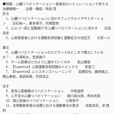
■特集：心臓リハビリテーションー患者別のシミュレーションで考える
治療戦略ー 企画・構成／牧田 茂
診る
1．心臓リハビリテーションに活かすフィジカルイグザミネーショ
ン 白石裕一，栗本律子，的場聖明
2．心エコー図と冠動脈CTを心臓リハビリテーションに活かす 石田
岳史
3．心疾患患者における運動負荷試験と運動処方の決定方 大宮一人
識る
4．心臓リハビリテーションのエビデンスはどこまで確立している
か？ 井澤和大，笠原酉介
5．チーム医療はどのように進めていくのか 長山雅俊
6．【Expertise】心肺運動負荷試験のトピックス 安達 仁
7．【Expertise】レジスタンストレーニング 高橋哲也，藤原俊之，
横山美帆，島田和典，代田浩之
治す
8．急性心筋梗塞のリハビリテーション 中西道郎
9．心不全の心臓リハビリテーション 絹川真太郎，角谷尚哉
10．開心術後のリハビリテーション 小笹寧子
11．末梢動脈疾患の治療における運動療法の要点 岩倉具宏，安 隆
則