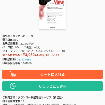
出版社
メジカルビュー社
電子版ISBN
電子版発売日
2019/05/20
ページ数
90ページ
判型
A4変
フォーマット
PDF（パソコンへのダウンロード不可）
¥3,080
電子版販売価格：
(本体¥2,800＋税10％)
印刷版ISSN
1342-6591
印刷版発行年月
2019/04
カートに入れる
ちょっと立ち読み
ご利用方法
ダウンロード型配信サービス（買切型）
同時使用端末数
2
対応OS
iOS最新の２世代前まで / Android最新の２世代前まで