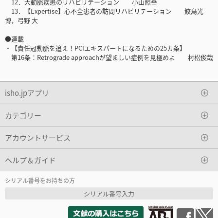
12．大動脈疾患のリハビリテーション 小山照幸
13．【Expertise】心不全患者の訪問リハビリテーション 鮫島光
博，弓野 大
●連載
・【責任冠動脈を追え！PCIエキスパートになるための25カ条】
第16条：Retrograde approachが望ましい症例を見極めよ 村松俊哉
isho.jpアプリ
カテゴリー
アカウントサービス
ヘルプ＆ガイド
シリアル番号をお持ちの方
シリアル番号入力