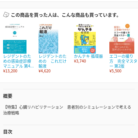
この商品を買った人は、こんな商品も買っています。
レジデントのた
レジデントのた
かんテキ 循環器
エコーの撮り
めの感染症診療
めの これだけ
¥3,740
方 完全マスタ
マニュアル 第4...
輸液
ー 第2版
¥13,200
¥4,620
¥5,500
概要
【特集】心臓リハビリテーション 患者別のシミュレーションで考える
治療戦略
目次