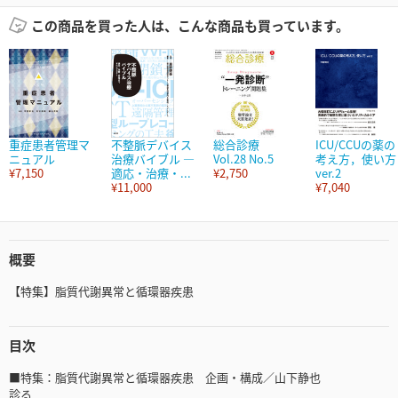
この商品を買った人は、こんな商品も買っています。
重症患者管理マ
不整脈デバイス
総合診療
ICU/CCUの薬の
ニュアル
治療バイブル ―
Vol.28 No.5
考え方，使い方
¥7,150
適応・治療・...
¥2,750
ver.2
¥11,000
¥7,040
概要
【特集】脂質代謝異常と循環器疾患
目次
■特集：脂質代謝異常と循環器疾患 企画・構成／山下静也
診る