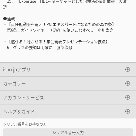
15．［Expertise］HDLをターゲットとした治療法の最新情報 大濱
透
●連載
・【責任冠動脈を追え！PCIエキスパートになるための25カ条】
第6条：ガイドワイヤー（GW）を使いこなすべし 小川崇之
・【魅せる！聴かせる！学会発表プレゼンテーション技法】
6．グラフの強調は明確に 渡部欣忍
isho.jpアプリ
カテゴリー
アカウントサービス
ヘルプ＆ガイド
シリアル番号をお持ちの方
シリアル番号入力