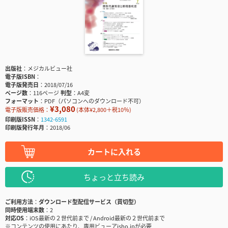
出版社
メジカルビュー社
電子版ISBN
電子版発売日
2018/07/16
ページ数
116ページ
判型
A4変
フォーマット
PDF（パソコンへのダウンロード不可）
¥3,080
電子版販売価格：
(本体¥2,800＋税10％)
印刷版ISSN
1342-6591
印刷版発行年月
2018/06
カートに入れる
ちょっと立ち読み
ご利用方法
ダウンロード型配信サービス（買切型）
同時使用端末数
2
対応OS
iOS最新の２世代前まで / Android最新の２世代前まで
※コンテンツの使用にあたり、専用ビューアisho.jpが必要