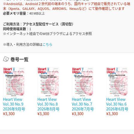
※Androidは、Android２世代前の端末のうち、国内キャリア経由で販売されている端
末（Xperia、GALAXY、AQUOS、ARROWS、Nexusなど）にて動作確認しています
必要メモリ容量
40 MB以上
ご利用方法
アクセス型配信サービス（買切型）
同時使用端末数
1
※インターネット経由でのWEBブラウザによるアクセス参照
※導入・利用方法の詳細は
こちら
巻号一覧
Heart View
Heart View
Heart View
Heart View
Vol.30 No.9
Vol.30 No.8
Vol.30 No.7
Vol.30 No.6
2026年9月号
2026年8月号
2026年7月号
2026年6月号
¥3,300
¥3,300
¥3,300
¥3,300