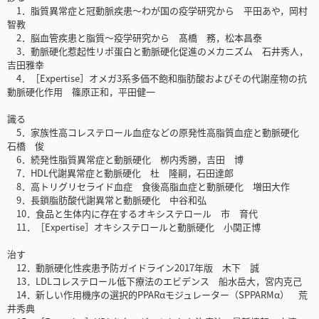
1．脂質異常症と冠動脈疾患〜わが国の疫学研究から 平田あや，岡村
智教
2．脳血管疾患と脂質〜疫学研究から 髙橋 務，松本昌泰
3．動脈硬化惹起性リポ蛋白と動脈硬化促進のメカニズム 石井秀人，
吉田雅幸
4．［Expertise］オメガ3系多価不飽和脂肪酸およびその代謝産物の抗
動脈硬化作用 篠原正和，平田健一
識る
5．家族性高コレステロール血症などの原発性高脂質血症と動脈硬化
石橋 俊
6．続発性脂質異常症と動脈硬化 栁内秀勝，吉田 博
7．HDL代謝異常症と動脈硬化 杜 隆嗣，石田達郎
8．高トリグリセライド血症 食後高脂血症と動脈硬化 増田大作
9．長鎖脂肪酸代謝異常と動脈硬化 中谷和弘
10．食品と生体内に存在するオキシステロール 市 育代
11．［Expertise］オキシステロールと動脈硬化 小関正博
治す
12．動脈硬化性疾患予防ガイドライン2017年版 木下 誠
13．LDLコレステロール低下療法のエビデンス 船水岳大，宮内克己
14．新しい作用機序の選択的PPARαモジュレーター（SPPARMα） 荒
井秀典