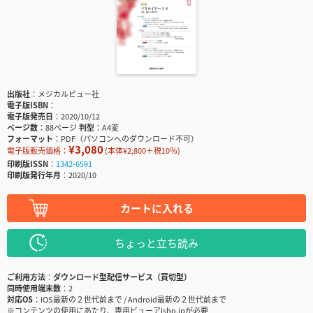
出版社
メジカルビュー社
電子版ISBN
電子版発売日
2020/10/12
ページ数
88ページ
判型
A4変
フォーマット
PDF（パソコンへのダウンロード不可）
¥3,080
電子版販売価格：
(本体¥2,800＋税10％)
印刷版ISSN
1342-6591
印刷版発行年月
2020/10
カートに入れる
ちょっと立ち読み
ご利用方法
ダウンロード型配信サービス（買切型）
同時使用端末数
2
対応OS
iOS最新の２世代前まで / Android最新の２世代前まで
※コンテンツの使用にあたり、専用ビューアisho.jpが必要