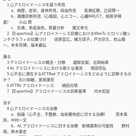
1 心アミロイドーシスを疑う所見
a．病歴，症状，身体所見，採血所見 髙潮征爾，辻田賢一
b．画像診断所見（心電図，心エコー，心臓MRI/CT，核医学検
査） 小山 潤
c．生検，免疫染色，質量分析 猪又孝元
2 【Expertise】心アミロイドーシス診療における99mTc ピロリン酸シ
ンチグラフィの位置づけ 田原宣広，緒方詔子，戸次宗久，杦山陽
一，本多亮博，福本義弘
識る
3 アミロイドーシスの概念・分類 越智友梨，北岡裕章
4 AL アミロイドーシスにおける新たな潮流 塚田信弘
5 心不全に潜在するATTRwt アミロイドーシスをどのように診断するの
か？ 石川裕敏，泉家康宏
6 ATTRv アミロイドーシス 植田光晴
7 【Expertise】アミロイドーシスの診断基準 内木宏延
治す
8 心アミロイドーシスの治療
a．総論（心不全，不整脈，血栓塞栓症に対する治療） 宮本真
和，中村一文
b．AL アミロイドーシスに対する治療 新規薬剤の可能性 野村
萌，鈴木憲史