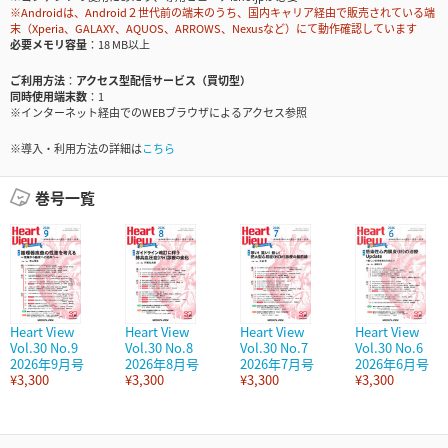
※Androidは、Android２世代前の端末のうち、国内キャリア経由で販売されている端
末（Xperia、GALAXY、AQUOS、ARROWS、Nexusなど）にて動作確認しています
必要メモリ容量
18 MB以上
ご利用方法
アクセス型配信サービス（買切型）
同時使用端末数
1
※インターネット経由でのWEBブラウザによるアクセス参照
※導入・利用方法の詳細は
こちら
巻号一覧
Heart View
Heart View
Heart View
Heart View
Vol.30 No.9
Vol.30 No.8
Vol.30 No.7
Vol.30 No.6
2026年9月号
2026年8月号
2026年7月号
2026年6月号
¥3,300
¥3,300
¥3,300
¥3,300