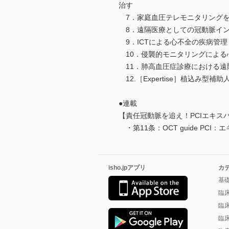
治す
7．家庭血圧テレモニタリング
8．遠隔医療としての冠動脈イ
9．ICTによる心不全の疾病管
10．侵襲的モニタリングによ
11．肺高血圧症診療における
12.［Expertise］植込
●連載
【責任冠動脈を追え！PCIエキス
・第11条：OCT guide P
isho.jpアプリ
カ
基
臨
臨
臨