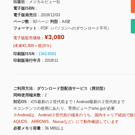
出版社
メジカルビュー社
電子版ISBN
電子版発売日
2018/12/03
ページ数
92ページ
判型
A4変
フォーマット
PDF（パソコンへのダウンロード不可）
¥3,080
電子版販売価格：
(本体¥2,800＋税10％)
印刷版ISSN
1342-6591
印刷版発行年月
2018/11
ご利用方法
ダウンロード型配信サービス（買切型）
同時使用端末数
2
対応OS
iOS最新の２世代前まで / Android最新の２世代前まで
※コンテンツの使用にあたり、専用ビューアisho.jpが必要
※Androidは、Android２世代前の端末のうち、国内キャリア経由で販
AQUOS、ARROWS、Nexusなど）にて動作確認しています
必要メモリ容量
36 MB以上