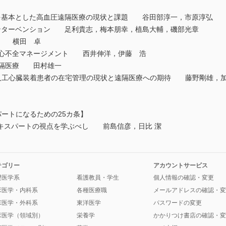
を基本とした高血圧遠隔医療の現状と課題 谷田部淳一，市原淳弘
ンターベンション 足利貴志，梅本朋幸，植島大輔，磯部光章
理 横田 卓
る心不全マネージメント 西井伸洋，伊藤 浩
遠隔医療 田村雄一
み型補助人工心臓装着患者の在宅管理の現状と遠隔医療への期待 藤野剛雄，
パートになるための25カ条】
CI：エキスパートの視点を学ぶべし 前島信彦，日比 潔
テゴリー
アカウントサービス
礎医学系
看護教員・学生
個人情報の確認・変更
床医学・内科系
各種医療職
メールアドレスの確認・変
床医学・外科系
東洋医学
パスワードの変更
床医学（領域別）
栄養学
かかりつけ書店の確認・変