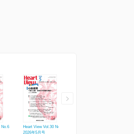
0 No.6
Heart View Vol.30 No.5
Heart View Vol.30 No.4
H
2026年5月号
2026年4月号
2