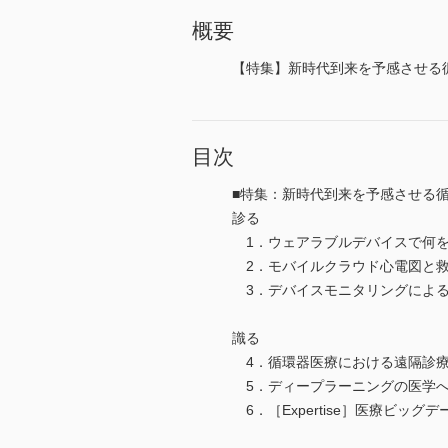
概要
【特集】新時代到来を予感させる
目次
■特集：新時代到来を予感させる
診る
1．ウェアラブルデバイスで何
2．モバイルクラウド心電図と
3．デバイスモニタリングによ
識る
4．循環器医療における遠隔診
5．ディープラーニングの医学
6．［Expertise］医療ビ