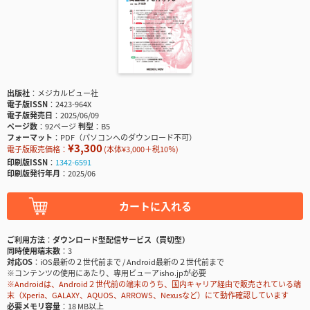
出版社
メジカルビュー社
電子版ISSN
2423-964X
電子版発売日
2025/06/09
ページ数
92ページ
判型
B5
フォーマット
PDF（パソコンへのダウンロード不可）
¥3,300
電子版販売価格：
(本体¥3,000＋税10％)
印刷版ISSN
1342-6591
印刷版発行年月
2025/06
カートに入れる
ご利用方法
ダウンロード型配信サービス（買切型）
同時使用端末数
3
対応OS
iOS最新の２世代前まで / Android最新の２世代前まで
※コンテンツの使用にあたり、専用ビューアisho.jpが必要
※Androidは、Android２世代前の端末のうち、国内キャリア経由で販売されている端
末（Xperia、GALAXY、AQUOS、ARROWS、Nexusなど）にて動作確認しています
必要メモリ容量
18 MB以上