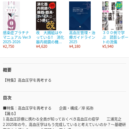
感染症プラチナ
改 大圃組はや
高血圧管理・治
３００例で学
マニュアル Ver.9
っている!! 消化
療ガイドライン
ぶ 読影レポー
2025-2026
器内視鏡の機...
2025
トの流儀
¥2,750
¥4,620
¥4,180
¥5,940
概要
【特集】高血圧学を再考する
目次
■特集：高血圧学を再考する 企画・構成／岸 拓弥
【識る】
1 高血圧診療に携わる全員が知っておくべき高血圧の疫学 三浦克之
2 2025年の今，高血圧学はもう完成していると考えていいのか？〜基礎研