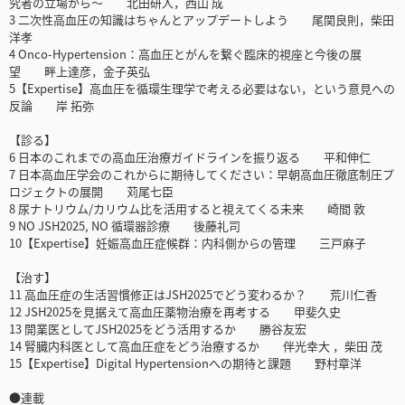
究者の立場から〜 北田研人，西山 成
3 二次性高血圧の知識はちゃんとアップデートしよう 尾関良則，柴田
洋孝
4 Onco-Hypertension：高血圧とがんを繋ぐ臨床的視座と今後の展
望 畔上達彦，金子英弘
5【Expertise】高血圧を循環生理学で考える必要はない，という意見への
反論 岸 拓弥
【診る】
6 日本のこれまでの高血圧治療ガイドラインを振り返る 平和伸仁
7 日本高血圧学会のこれからに期待してください：早朝高血圧徹底制圧プ
ロジェクトの展開 苅尾七臣
8 尿ナトリウム/カリウム比を活用すると視えてくる未来 崎間 敦
9 NO JSH2025, NO 循環器診療 後藤礼司
10【Expertise】妊娠高血圧症候群：内科側からの管理 三戸麻子
【治す】
11 高血圧症の生活習慣修正はJSH2025でどう変わるか？ 荒川仁香
12 JSH2025を見据えて高血圧薬物治療を再考する 甲斐久史
13 開業医としてJSH2025をどう活用するか 勝谷友宏
14 腎臓内科医として高血圧症をどう治療するか 伴光幸大 ，柴田 茂
15【Expertise】Digital Hypertensionへの期待と課題 野村章洋
●連載