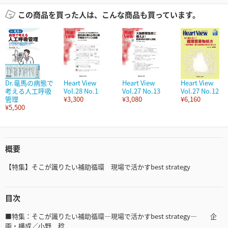
この商品を買った人は、こんな商品も買っています。
Dr.竜馬の病態で
Heart View
Heart View
Heart View
考える人工呼吸
Vol.28 No.1
Vol.27 No.13
Vol.27 No.12
管理
¥3,300
¥3,080
¥6,160
¥5,500
概要
【特集】そこが識りたい補助循環 現場で活かすbest strategy
目次
■特集：そこが識りたい補助循環—現場で活かすbest strategy— 企
画・構成／小野 稔