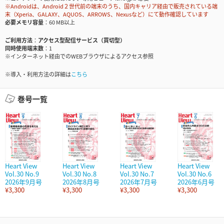
※Androidは、Android２世代前の端末のうち、国内キャリア経由で販売されている端
末（Xperia、GALAXY、AQUOS、ARROWS、Nexusなど）にて動作確認しています
必要メモリ容量
60 MB以上
ご利用方法
アクセス型配信サービス（買切型）
同時使用端末数
1
※インターネット経由でのWEBブラウザによるアクセス参照
※導入・利用方法の詳細は
こちら
巻号一覧
Heart View
Heart View
Heart View
Heart View
Vol.30 No.9
Vol.30 No.8
Vol.30 No.7
Vol.30 No.6
2026年9月号
2026年8月号
2026年7月号
2026年6月号
¥3,300
¥3,300
¥3,300
¥3,300