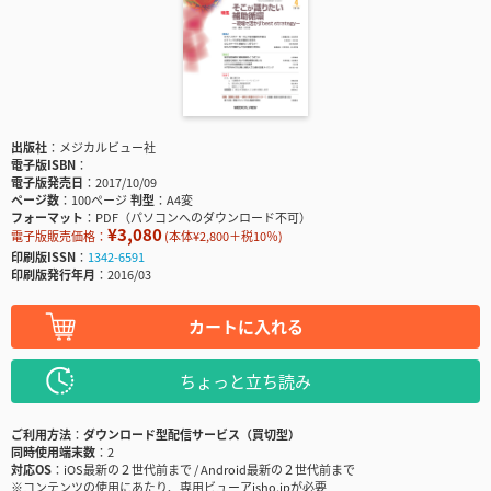
出版社
メジカルビュー社
電子版ISBN
電子版発売日
2017/10/09
ページ数
100ページ
判型
A4変
フォーマット
PDF（パソコンへのダウンロード不可）
¥3,080
電子版販売価格：
(本体¥2,800＋税10％)
印刷版ISSN
1342-6591
印刷版発行年月
2016/03
カートに入れる
ちょっと立ち読み
ご利用方法
ダウンロード型配信サービス（買切型）
同時使用端末数
2
対応OS
iOS最新の２世代前まで / Android最新の２世代前まで
※コンテンツの使用にあたり、専用ビューアisho.jpが必要