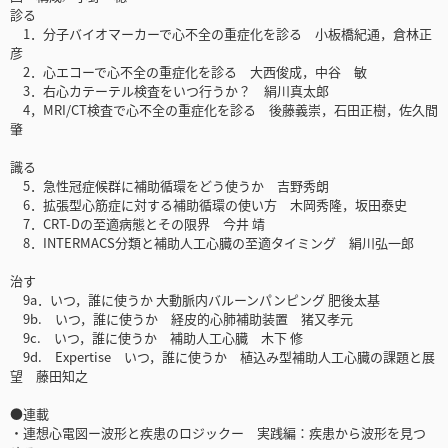
診る
1．分子バイオマーカーで心不全の重症化を診る 小板橋紀通，倉林正
彦
2．心エコーで心不全の重症化を診る 大西俊成，中谷 敏
3．右心カテーテル検査をいつ行うか？ 絹川真太郎
4，MRI/CT検査で心不全の重症化を診る 後藤義崇，石田正樹，佐久間
肇
識る
5．急性冠症候群に補助循環をどう使うか 吉野秀朗
6．拡張型心筋症に対する補助循環の使い方 木岡秀隆，坂田泰史
7．CRT-Dの至適病態とその限界 今井 靖
8．INTERMACS分類と補助人工心臓の至適タイミング 絹川弘一郎
治す
9a．いつ，誰に使うか 大動脈内バルーンパンピング 肥後太基
9b. いつ，誰に使うか 経皮的心肺補助装置 猪又孝元
9c. いつ，誰に使うか 補助人工心臓 木下 修
9d. Expertise いつ，誰に使うか 植込み型補助人工心臓の課題と展
望 藤田知之
●連載
・連想心電図ー波形と疾患のロジックー 実践編：疾患から波形を見つ