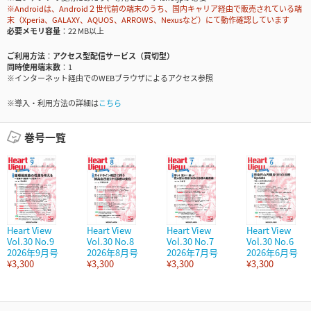
※Androidは、Android２世代前の端末のうち、国内キャリア経由で販売されている端
末（Xperia、GALAXY、AQUOS、ARROWS、Nexusなど）にて動作確認しています
必要メモリ容量
22 MB以上
ご利用方法
アクセス型配信サービス（買切型）
同時使用端末数
1
※インターネット経由でのWEBブラウザによるアクセス参照
※導入・利用方法の詳細は
こちら
巻号一覧
Heart View
Heart View
Heart View
Heart View
Vol.30 No.9
Vol.30 No.8
Vol.30 No.7
Vol.30 No.6
2026年9月号
2026年8月号
2026年7月号
2026年6月号
¥3,300
¥3,300
¥3,300
¥3,300