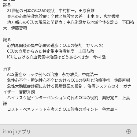
診る
21世紀の日本のCCUの現状 中村裕一，田原良雄
東京の心血管救急診療：全体と施設間の差 山本 剛，宮地秀樹
地方都市のCCUの現況と問題点：中心施設から地域全体を診る 下田祐
大，伊藤智範
識る
心拍再開後の集中治療の進歩：CCUの役割 野々木 宏
CCUの立場からみた特定集中治療制度 上田恭敬
ICUにおける心血管集中治療はどうあるべきか 今村 浩
治す
ACS重症ショック例への治療 永野雅英，中尾浩一
急性心不全・難治性心不全におけるCCUの役割と治療連携 佐藤直樹
急性大動脈症診療における循環器医の役割： 治療システムのオーガナ
イザー 吉野秀朗
ハイリスク冠インターベンション時代のCCUの役割 興野寛幸，上妻
謙
コスト・ベネフィットを考えたCCU診療のポイント 谷本周三
isho.jpアプリ