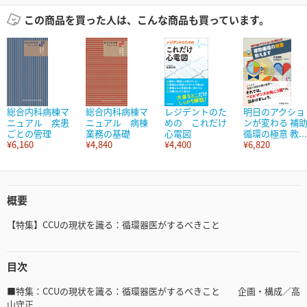
この商品を買った人は、こんな商品も買っています。
総合内科病棟マ
総合内科病棟マ
レジデントのた
明日のアクショ
ニュアル 疾患
ニュアル 病棟
めの これだけ
ンが変わる 補
ごとの管理
業務の基礎
心電図
循環の極意 教...
¥6,160
¥4,840
¥4,400
¥6,820
概要
【特集】CCUの現状を識る：循環器医がするべきこと
目次
■特集：CCUの現状を識る：循環器医がするべきこと 企画・構成／高
山守正