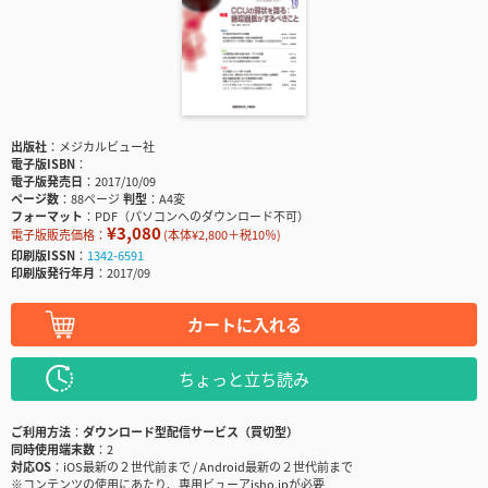
出版社
メジカルビュー社
電子版ISBN
電子版発売日
2017/10/09
ページ数
88ページ
判型
A4変
フォーマット
PDF（パソコンへのダウンロード不可）
¥3,080
電子版販売価格：
(本体¥2,800＋税10％)
印刷版ISSN
1342-6591
印刷版発行年月
2017/09
カートに入れる
ちょっと立ち読み
ご利用方法
ダウンロード型配信サービス（買切型）
同時使用端末数
2
対応OS
iOS最新の２世代前まで / Android最新の２世代前まで
※コンテンツの使用にあたり、専用ビューアisho.jpが必要