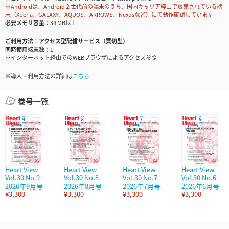
※Androidは、Android２世代前の端末のうち、国内キャリア経由で販売されている端
末（Xperia、GALAXY、AQUOS、ARROWS、Nexusなど）にて動作確認しています
必要メモリ容量
34 MB以上
ご利用方法
アクセス型配信サービス（買切型）
同時使用端末数
1
※インターネット経由でのWEBブラウザによるアクセス参照
※導入・利用方法の詳細は
こちら
巻号一覧
Heart View
Heart View
Heart View
Heart View
Vol.30 No.9
Vol.30 No.8
Vol.30 No.7
Vol.30 No.6
2026年9月号
2026年8月号
2026年7月号
2026年6月号
¥3,300
¥3,300
¥3,300
¥3,300