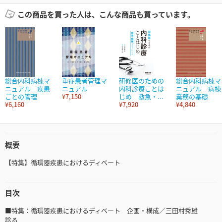
この商品を買った人は、こんな商品も買っています。
総合内科病棟マ
重症患者管理マ
研修医のための
総合内科病棟マ
ニュアル 疾患
ニュアル
内科診療ことは
ニュアル 病棟
ごとの管理
¥7,150
じめ 救急・...
業務の基礎
¥6,160
¥7,920
¥4,840
概要
【特集】循環器疾患におけるディベート
目次
■特集：循環器疾患におけるディベート 企画・構成／三田村秀雄
診る