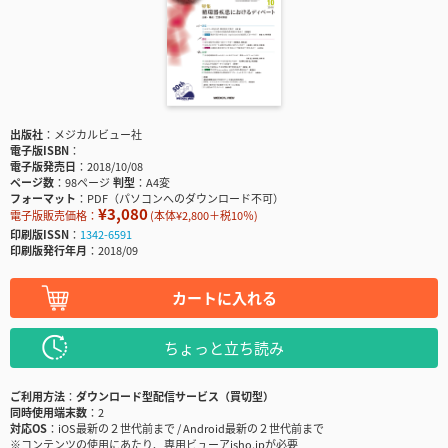
出版社
メジカルビュー社
電子版ISBN
電子版発売日
2018/10/08
ページ数
98ページ
判型
A4変
フォーマット
PDF（パソコンへのダウンロード不可）
¥3,080
電子版販売価格：
(本体¥2,800＋税10％)
印刷版ISSN
1342-6591
印刷版発行年月
2018/09
カートに入れる
ちょっと立ち読み
ご利用方法
ダウンロード型配信サービス（買切型）
同時使用端末数
2
対応OS
iOS最新の２世代前まで / Android最新の２世代前まで
※コンテンツの使用にあたり、専用ビューアisho.jpが必要