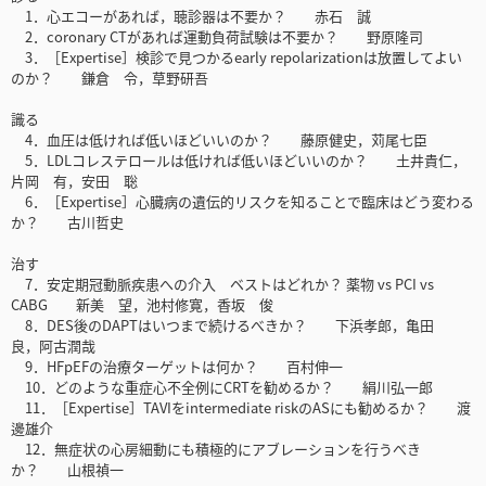
1．心エコーがあれば，聴診器は不要か？ 赤石 誠
2．coronary CTがあれば運動負荷試験は不要か？ 野原隆司
3．［Expertise］検診で見つかるearly repolarizationは放置してよい
のか？ 鎌倉 令，草野研吾
識る
4．血圧は低ければ低いほどいいのか？ 藤原健史，苅尾七臣
5．LDLコレステロールは低ければ低いほどいいのか？ 土井貴仁，
片岡 有，安田 聡
6．［Expertise］心臓病の遺伝的リスクを知ることで臨床はどう変わる
か？ 古川哲史
治す
7．安定期冠動脈疾患への介入 ベストはどれか？ 薬物 vs PCI vs
CABG 新美 望，池村修寛，香坂 俊
8．DES後のDAPTはいつまで続けるべきか？ 下浜孝郎，亀田
良，阿古潤哉
9．HFpEFの治療ターゲットは何か？ 百村伸一
10．どのような重症心不全例にCRTを勧めるか？ 絹川弘一郎
11．［Expertise］TAVIをintermediate riskのASにも勧めるか？ 渡
邊雄介
12．無症状の心房細動にも積極的にアブレーションを行うべき
か？ 山根禎一