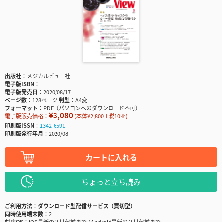
出版社
メジカルビュー社
電子版ISBN
電子版発売日
2020/08/17
ページ数
128ページ
判型
A4変
フォーマット
PDF（パソコンへのダウンロード不可）
¥3,080
電子版販売価格：
(本体¥2,800＋税10％)
印刷版ISSN
1342-6591
印刷版発行年月
2020/08
カートに入れる
ちょっと立ち読み
ご利用方法
ダウンロード型配信サービス（買切型）
同時使用端末数
2
対応OS
iOS最新の２世代前まで / Android最新の２世代前まで