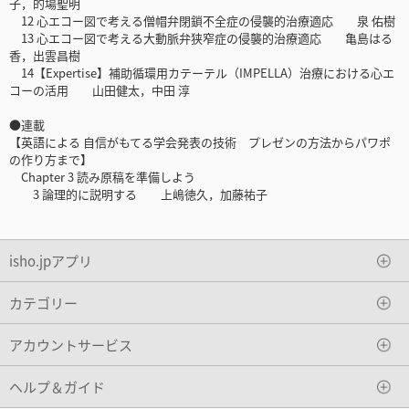
子，的場聖明
12 心エコー図で考える僧帽弁閉鎖不全症の侵襲的治療適応 泉 佑樹
13 心エコー図で考える大動脈弁狭窄症の侵襲的治療適応 亀島はる
香，出雲昌樹
14【Expertise】補助循環用カテーテル（IMPELLA）治療における心エ
コーの活用 山田健太，中田 淳
●連載
【英語による 自信がもてる学会発表の技術 プレゼンの方法からパワポ
の作り方まで】
Chapter 3 読み原稿を準備しよう
3 論理的に説明する 上嶋徳久，加藤祐子
isho.jpアプリ
カテゴリー
アカウントサービス
ヘルプ＆ガイド