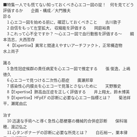
■特集一人でも慌てない知っておくべき心エコー図の掟！ 何を見てどう
評価するか 企画・構成／大門雅夫
診る
1 心エコー図を始める前に，確認しておくべきこと 古川敦子
2 自信をもって左室拡大， 収縮能を評価する 岡庭裕貴
3 これって心不全ですか？ ～心エコー図で血行動態を評価する～ 綱
本浩志，大西哲存
4 【Expertise】異常と間違えやすいアーチファクト，正常構造物
水上尚子
識る
5 急性冠症候群の責任病変を心エコー図で推定する 張 俊逸，上嶋
徳久
6 心エコーで見つける二次性心筋症 廣瀬邦章
7 感染性心内膜炎を心エコーで見落とさないために 天野雅史
8【Expertise】肺高血圧症を正しく評価する 井上翔太，鈴木博英
9【Expertise】HFpEF の診断に必要な心エコー指標とは？ 菊池祥
平，瀬尾由広
治す
10 迅速な手術へと導く急性心筋梗塞の機械的合併症診断 保科瑞
穂，渡辺弘之
11 心タンポナーデの診断に必要な所見とは？ 白石裕一，栗本律