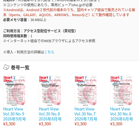
※コンテンツの使用にあたり、専用ビューアisho.jpが必要
※Androidは、Android２世代前の端末のうち、国内キャリア経由で販売されている端
末（Xperia、GALAXY、AQUOS、ARROWS、Nexusなど）にて動作確認しています
必要メモリ容量
36 MB以上
ご利用方法
アクセス型配信サービス（買切型）
同時使用端末数
1
※インターネット経由でのWEBブラウザによるアクセス参照
※導入・利用方法の詳細は
こちら
巻号一覧
Heart View
Heart View
Heart View
Heart View
Vol.30 No.9
Vol.30 No.8
Vol.30 No.7
Vol.30 No.6
2026年9月号
2026年8月号
2026年7月号
2026年6月号
¥3,300
¥3,300
¥3,300
¥3,300