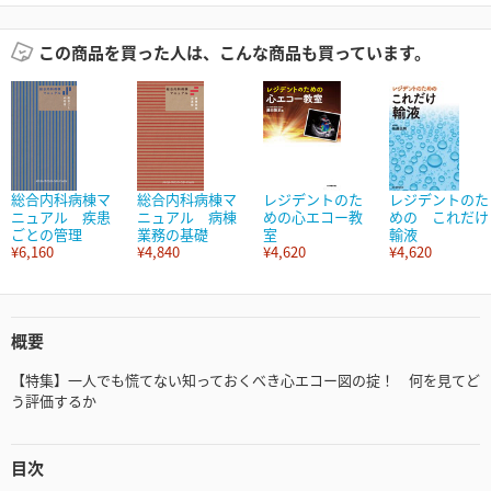
この商品を買った人は、こんな商品も買っています。
総合内科病棟マ
総合内科病棟マ
レジデントのた
レジデントのた
ニュアル 疾患
ニュアル 病棟
めの心エコー教
めの これだけ
ごとの管理
業務の基礎
室
輸液
¥6,160
¥4,840
¥4,620
¥4,620
概要
【特集】一人でも慌てない知っておくべき心エコー図の掟！ 何を見てど
う評価するか
目次