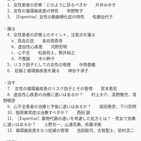
1．女性患者の診察：どのように診るべきか 片井みゆき
2．女性の循環器疾患の特性 早野智子
3．［Expertise］女性の動脈硬化症の特性 佐藤加代子
・識る
4．女性患者の診療上のポイント，注意点を識る
a．高血圧症 長谷部直幸
b．虚血性心疾患 河野宏明
c．心不全 松島将士，筒井裕之
d．不整脈 中川幹子
5．リスク因子としての女性の喫煙 中西香織
6. 妊娠と循環器疾患を識る 神谷千津子
・治す
7. 女性の循環器疾患のリスク因子とその管理 宮本恵宏
8．虚血性心疾患の治療に違いはあるか？ 村上大介，高野雅充，清
野精彦
9．心不全患者の治療と予後に違いはあるか？ 坂田泰彦，下川宏明
10．脂質異常症は治療すべきか？ 西田 誠
11．［Expertise］薬物代謝の違いを考慮した処方とは？―男女で効果
に違いはあるか？ 上野光一，山浦克典，佐藤洋美
12．循環器疾患をもつ妊婦の管理 池田聡司，古賀聖士，前村浩二