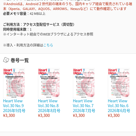
※Androidは、Android２世代前の端末のうち、国内キャリア経由で販売されている端
末（Xperia、GALAXY、AQUOS、ARROWS、Nexusなど）にて動作確認しています
必要メモリ容量
42 MB以上
ご利用方法
アクセス型配信サービス（買切型）
同時使用端末数
1
※インターネット経由でのWEBブラウザによるアクセス参照
※導入・利用方法の詳細は
こちら
巻号一覧
Heart View
Heart View
Heart View
Heart View
Vol.30 No.9
Vol.30 No.8
Vol.30 No.7
Vol.30 No.6
2026年9月号
2026年8月号
2026年7月号
2026年6月号
¥3,300
¥3,300
¥3,300
¥3,300