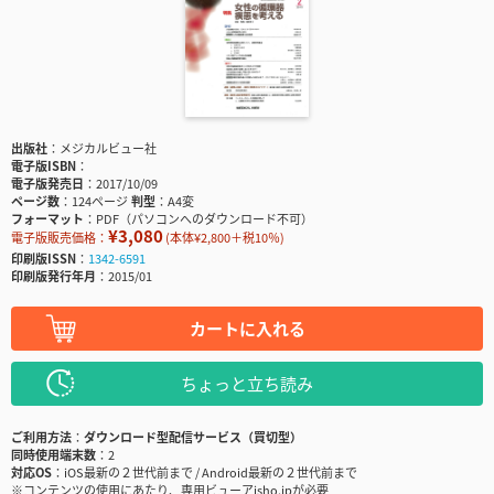
出版社
メジカルビュー社
電子版ISBN
電子版発売日
2017/10/09
ページ数
124ページ
判型
A4変
フォーマット
PDF（パソコンへのダウンロード不可）
¥3,080
電子版販売価格：
(本体¥2,800＋税10％)
印刷版ISSN
1342-6591
印刷版発行年月
2015/01
カートに入れる
ちょっと立ち読み
ご利用方法
ダウンロード型配信サービス（買切型）
同時使用端末数
2
対応OS
iOS最新の２世代前まで / Android最新の２世代前まで
※コンテンツの使用にあたり、専用ビューアisho.jpが必要