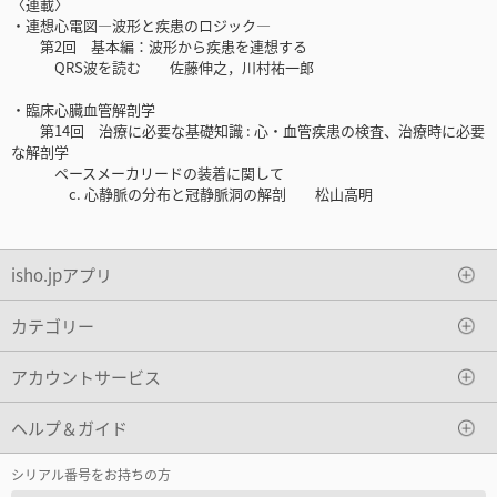
〈連載〉
・連想心電図―波形と疾患のロジック―
第2回 基本編：波形から疾患を連想する
QRS波を読む 佐藤伸之，川村祐一郎
・臨床心臓血管解剖学
第14回 治療に必要な基礎知識 : 心・血管疾患の検査、治療時に必要
な解剖学
ペースメーカリードの装着に関して
c. 心静脈の分布と冠静脈洞の解剖 松山高明
isho.jpアプリ
カテゴリー
アカウントサービス
ヘルプ＆ガイド
シリアル番号をお持ちの方