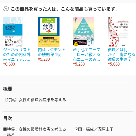
この商品を買った人は、こんな商品も買っています。
ジェネラリスト
内科レジデント
若手心エコーフ
循環とは何
のための内科外
の鉄則 第4版
ェローが教える
か？ 虜になる
来マニュアル...
¥5,280
心エコーのみ...
循環の生理学
¥6,600
¥5,280
¥5,060
概要
【特集】女性の循環器疾患を考える
目次
■特集：女性の循環器疾患を考える 企画・構成／瀧原圭子
・診る