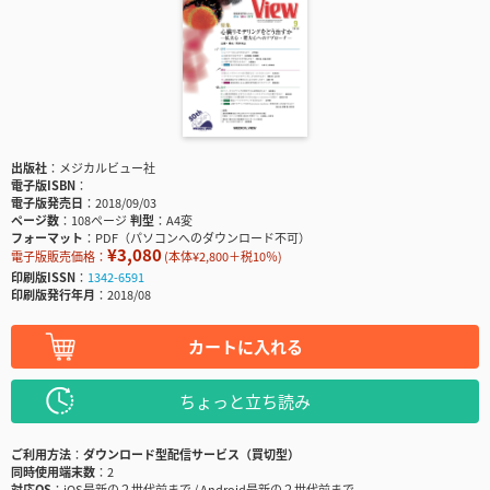
出版社
メジカルビュー社
電子版ISBN
電子版発売日
2018/09/03
ページ数
108ページ
判型
A4変
フォーマット
PDF（パソコンへのダウンロード不可）
¥3,080
電子版販売価格：
(本体¥2,800＋税10％)
印刷版ISSN
1342-6591
印刷版発行年月
2018/08
カートに入れる
ちょっと立ち読み
ご利用方法
ダウンロード型配信サービス（買切型）
同時使用端末数
2
対応OS
iOS最新の２世代前まで / Android最新の２世代前まで