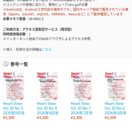
※コンテンツの使用にあたり、専用ビューアisho.jpが必要
※Androidは、Android２世代前の端末のうち、国内キャリア経由で販売されている端
末（Xperia、GALAXY、AQUOS、ARROWS、Nexusなど）にて動作確認しています
必要メモリ容量
58 MB以上
ご利用方法
アクセス型配信サービス（買切型）
同時使用端末数
1
※インターネット経由でのWEBブラウザによるアクセス参照
※導入・利用方法の詳細は
こちら
巻号一覧
Heart View
Heart View
Heart View
Heart View
Vol.30 No.9
Vol.30 No.8
Vol.30 No.7
Vol.30 No.6
2026年9月号
2026年8月号
2026年7月号
2026年6月号
¥3,300
¥3,300
¥3,300
¥3,300