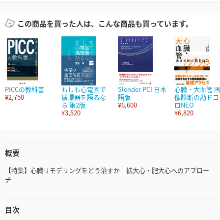
この商品を買った人は、こんな商品も買っています。
PICCの教科書
もしも心電図で
Slender PCI 日本
心臓・大血管 
¥2,750
循環器を語るな
語版
像診断の勘ドコ
ら 第2版
¥6,600
ロNEO
¥3,520
¥6,820
概要
【特集】心臓リモデリングをどう治すか 拡大心・肥大心へのアプロー
チ
目次