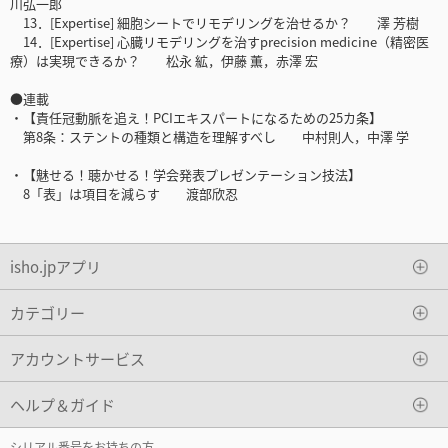
川弘一郎
13．[Expertise] 細胞シートでリモデリングを治せるか？ 澤 芳樹
14．[Expertise] 心臓リモデリングを治すprecision medicine（精密医
療）は実現できるか？ 松永 絋，伊藤 薫，赤澤 宏
●連載
・【責任冠動脈を追え！PCIエキスパートになるための25カ条】
第8条：ステントの種類と構造を理解すべし 中村則人，中澤 学
・【魅せる！聴かせる！学会発表プレゼンテーション技法】
8「表」は項目を減らす 渡部欣忍
isho.jpアプリ
カテゴリー
アカウントサービス
ヘルプ＆ガイド
シリアル番号をお持ちの方