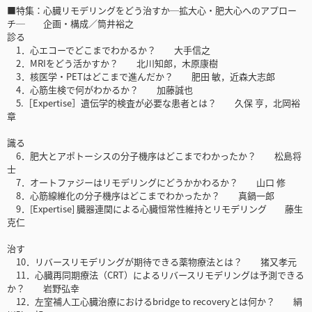
■特集：心臓リモデリングをどう治すか─拡大心・肥大心へのアプロー
チ─ 企画・構成／筒井裕之
診る
1．心エコーでどこまでわかるか？ 大手信之
2．MRIをどう活かすか？ 北川知郎，木原康樹
3．核医学・PETはどこまで進んだか？ 肥田 敏，近森大志郎
4．心筋生検で何がわかるか？ 加藤誠也
5.［Expertise］遺伝学的検査が必要な患者とは？ 久保 亨，北岡裕
章
識る
6．肥大とアポトーシスの分子機序はどこまでわかったか？ 松島将
士
7．オートファジーはリモデリングにどうかかわるか？ 山口 修
8．心筋線維化の分子機序はどこまでわかったか？ 真鍋一郎
9．[Expertise] 臓器連関による心臓恒常性維持とリモデリング 藤生
克仁
治す
10．リバースリモデリングが期待できる薬物療法とは？ 猪又孝元
11．心臓再同期療法（CRT）によるリバースリモデリングは予測できる
か？ 岩野弘幸
12．左室補人工心臓治療におけるbridge to recoveryとは何か？ 絹