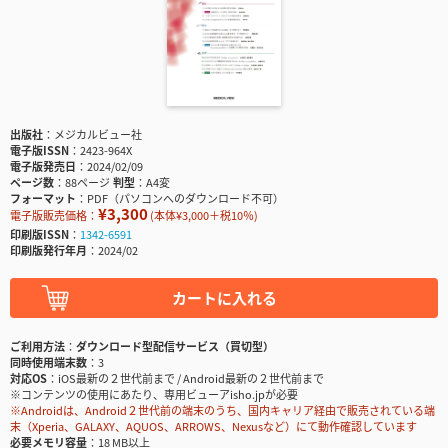
出版社
メジカルビュー社
電子版ISSN
2423-964X
電子版発売日
2024/02/09
ページ数
88ページ
判型
A4変
フォーマット
PDF（パソコンへのダウンロード不可）
¥3,300
電子版販売価格：
(本体¥3,000＋税10％)
印刷版ISSN
1342-6591
印刷版発行年月
2024/02
カートに入れる
ご利用方法
ダウンロード型配信サービス（買切型）
同時使用端末数
3
対応OS
iOS最新の２世代前まで / Android最新の２世代前まで
※コンテンツの使用にあたり、専用ビューアisho.jpが必要
※Androidは、Android２世代前の端末のうち、国内キャリア経由で販売されている端
末（Xperia、GALAXY、AQUOS、ARROWS、Nexusなど）にて動作確認しています
必要メモリ容量
18 MB以上