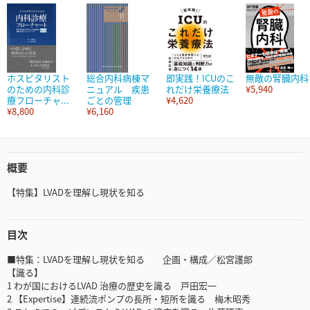
ホスピタリスト
総合内科病棟マ
即実践！ICUのこ
無敵の腎臓内科
のための内科診
ニュアル 疾患
れだけ栄養療法
¥5,940
療フローチャ...
ごとの管理
¥4,620
¥8,800
¥6,160
概要
【特集】LVADを理解し現状を知る
目次
■特集：LVADを理解し現状を知る 企画・構成／松宮護郎
【識る】
1 わが国におけるLVAD 治療の歴史を識る 戸田宏一
2 【Expertise】連続流ポンプの長所・短所を識る 梅木昭秀