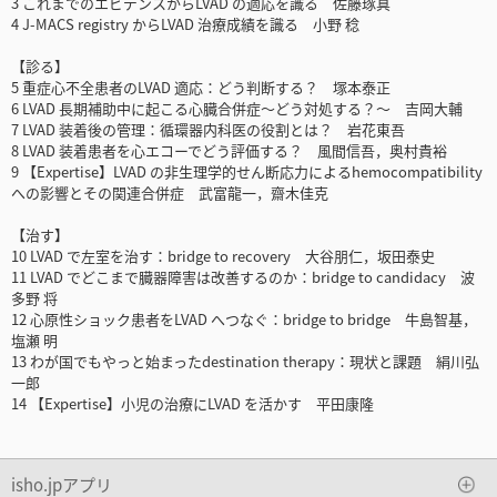
3 これまでのエビデンスからLVAD の適応を識る 佐藤琢真
4 J-MACS registry からLVAD 治療成績を識る 小野 稔
【診る】
5 重症心不全患者のLVAD 適応：どう判断する？ 塚本泰正
6 LVAD 長期補助中に起こる心臓合併症～どう対処する？～ 吉岡大輔
7 LVAD 装着後の管理：循環器内科医の役割とは？ 岩花東吾
8 LVAD 装着患者を心エコーでどう評価する？ 風間信吾，奥村貴裕
9 【Expertise】LVAD の非生理学的せん断応力によるhemocompatibility
への影響とその関連合併症 武富龍一，齋木佳克
【治す】
10 LVAD で左室を治す：bridge to recovery 大谷朋仁，坂田泰史
11 LVAD でどこまで臓器障害は改善するのか：bridge to candidacy 波
多野 将
12 心原性ショック患者をLVAD へつなぐ：bridge to bridge 牛島智基，
塩瀬 明
13 わが国でもやっと始まったdestination therapy：現状と課題 絹川弘
一郎
14 【Expertise】小児の治療にLVAD を活かす 平田康隆
isho.jpアプリ