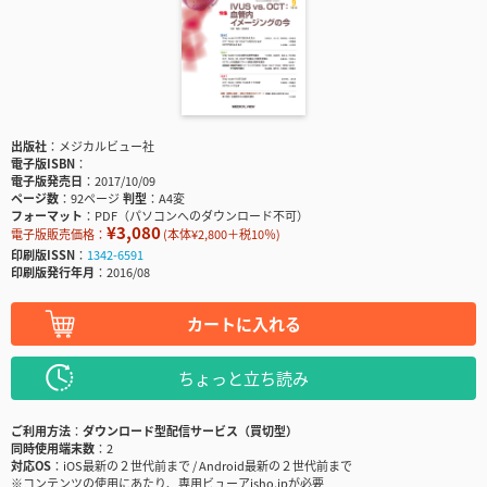
出版社
メジカルビュー社
電子版ISBN
電子版発売日
2017/10/09
ページ数
92ページ
判型
A4変
フォーマット
PDF（パソコンへのダウンロード不可）
¥3,080
電子版販売価格：
(本体¥2,800＋税10％)
印刷版ISSN
1342-6591
印刷版発行年月
2016/08
カートに入れる
ちょっと立ち読み
ご利用方法
ダウンロード型配信サービス（買切型）
同時使用端末数
2
対応OS
iOS最新の２世代前まで / Android最新の２世代前まで
※コンテンツの使用にあたり、専用ビューアisho.jpが必要