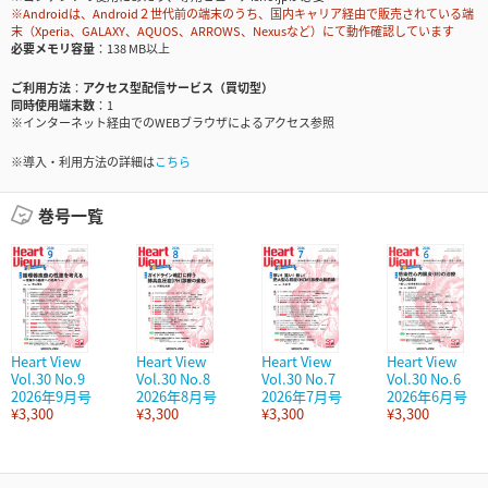
※Androidは、Android２世代前の端末のうち、国内キャリア経由で販売されている端
末（Xperia、GALAXY、AQUOS、ARROWS、Nexusなど）にて動作確認しています
必要メモリ容量
138 MB以上
ご利用方法
アクセス型配信サービス（買切型）
同時使用端末数
1
※インターネット経由でのWEBブラウザによるアクセス参照
※導入・利用方法の詳細は
こちら
巻号一覧
Heart View
Heart View
Heart View
Heart View
Vol.30 No.9
Vol.30 No.8
Vol.30 No.7
Vol.30 No.6
2026年9月号
2026年8月号
2026年7月号
2026年6月号
¥3,300
¥3,300
¥3,300
¥3,300