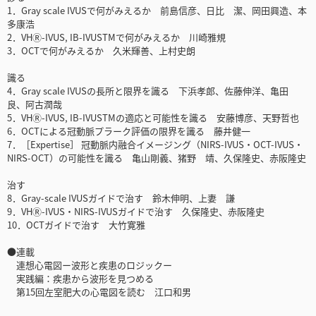
1．Gray scale IVUSで何がみえるか 前島信彦、日比 潔、岡田興造、本
多康浩
2．VHⓇ-IVUS, IB-IVUSTMで何がみえるか 川崎雅規
3．OCTで何がみえるか 久米輝善、上村史朗
識る
4．Gray scale IVUSの長所と限界を識る 下浜孝郎、佐藤伸洋、亀田
良、阿古潤哉
5．VHⓇ-IVUS, IB-IVUSTMの適応と可能性を識る 安藤博彦、天野哲也
6．OCTによる冠動脈プラーク評価の限界を識る 藤井健一
7．［Expertise］ 冠動脈内融合イメージング（NIRS-IVUS・OCT-IVUS・
NIRS-OCT）の可能性を識る 亀山剛義、猪野 靖、久保隆史、赤阪隆史
治す
8．Gray-scale IVUSガイドで治す 鈴木伸明、上妻 謙
9．VHⓇ-IVUS・NIRS-IVUSガイドで治す 久保隆史、赤阪隆史
10．OCTガイドで治す 大竹寛雅
●連載
連想心電図ー波形と疾患のロジックー
実践編：疾患から波形を見つめる
第15回左室肥大の心電図を読む 江口和男