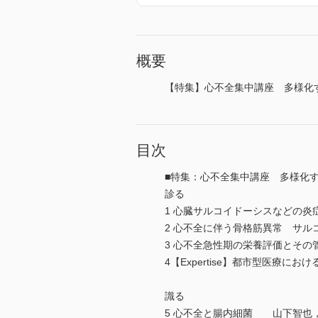
概要
【特集】心不全集中講座 多様化
目次
■特集：心不全集中講座 多様化
診る
1 心臓サルコイドーシスなどの炎
2 心不全に伴う骨格筋異常 サ
3 心不全急性期の栄養評価とそ
4【Expertise】都市型医療
識る
5 心不全と腸内細菌 山下智也