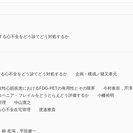
する心不全をどう診てどう対処するか
する心不全をどう診てどう対処するか 企画・構成／猪又孝元
症性心筋疾患におけるFDG-PETの有用性とその限界 今村泰崇，芹澤
ルコペニア・フレイルをどうとらえどう評価するか 小幡裕明
の管理 中山寛之
における心不全在宅管理 渡邉雅貴
，林 友鴻，平田健一