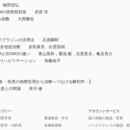
 塚田信弘
不全例の突然死対策 岸原 淳
至適心拍数 大西勝也
イバブラジンの活用法 石原嗣郎
心不全包括治療 桒田真吾，出雲昌樹
LLAとECMOの違い 青山英和，菊池 駿，石黒宣夫，亀谷良介
ド下心臓リハビリテーション 加藤祐子
識 －疾患の病態生理から治療へつなげる解剖学－】
疾患との関連 井川 修
テゴリー
アカウントサービス
礎医学系
看護教員・学生
個人情報の確認・変更
床医学・内科系
各種医療職
メールアドレスの確認・変