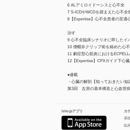
6 ALアミロイドーシスと心不全
7 S-ICDやWCDを踏まえた心
8【Expertise】心不全患者の
治す
9 心不全臨床シナリオに即した
10 僧帽弁クリップ術を絡めた
11 劇症型心筋炎におけるECPE
12【Expertise】CPXガイ
●連載
・心臓の解剖【知っておきたい知
第3回 左房の基本構造と心血管
isho.jpアプリ
カ
基
臨