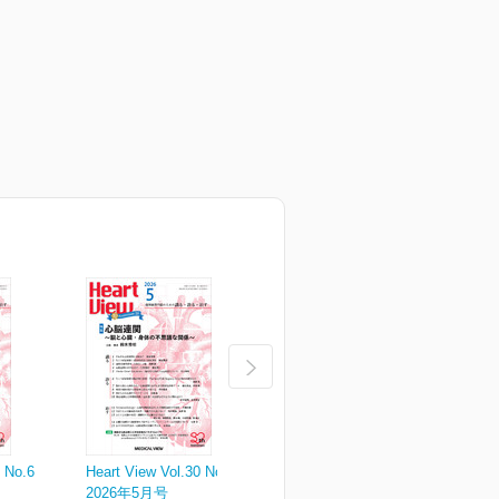
0 No.6
Heart View Vol.30 No.5
Heart View Vol.30 No.4
H
2026年5月号
2026年4月号
2