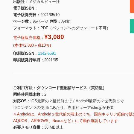
出版社
メジカルビュー社
電子版ISBN
電子版発売日
2021/05/10
ページ数
96ページ
判型
A4変
フォーマット
PDF（パソコンへのダウンロード不可）
¥3,080
電子版販売価格：
(本体¥2,800＋税10％)
印刷版ISSN
1342-6591
印刷版発行年月
2021/05
ご利用方法
ダウンロード型配信サービス（買切型）
同時使用端末数
2
対応OS
iOS最新の２世代前まで / Android最新の２世代前まで
※コンテンツの使用にあたり、専用ビューアisho.jpが必要
※Androidは、Android２世代前の端末のうち、国内キャリア経由で販
AQUOS、ARROWS、Nexusなど）にて動作確認しています
必要メモリ容量
36 MB以上