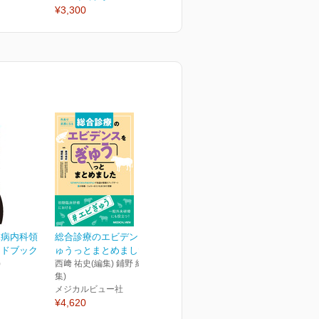
¥3,300
¥3,300
¥
尿病内科領
総合診療のエビデンスをぎ
イドブック
ゅうっとまとめました
)
西﨑 祐史(編集) 鋪野 紀好(編
集)
メジカルビュー社
¥4,620