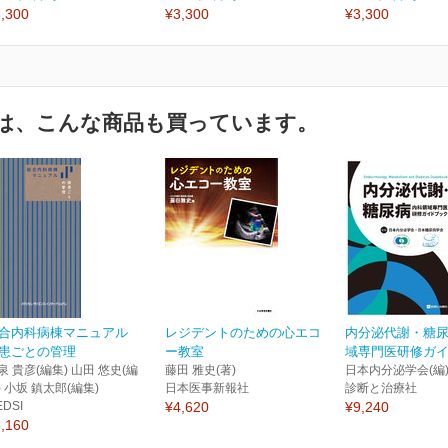
,300
¥3,300
¥3,300
は、こんな商品も買っています。
合内科病棟マニュアル
レジデントのための心エコ
内分泌代謝・糖
患ごとの管理
ー教室
域専門医研修ガ
泉 貴彦(編集) 山田 悠史(編
藤田 雅史(著)
日本内分泌学会(編
) 小坂 鎮太郎(編集)
日本医事新報社
診断と治療社
EDSI
¥4,620
¥9,240
,160