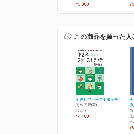
¥3,300
¥3
この商品を買った人
小児科ファーストタッチ
総
岡本 光宏(著)
疾
じほう
筒
¥4,400
集
M
¥6