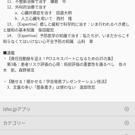
11．不整脈治療で治す 鎌倉 令
12．外科的治療で治す
a．心臓弁膜症を治す 田邉大明
b．人工心臓を用いて 西村 隆
13．［Expertise］癒しと緩和で科学的に治す：いま行われるべき癒し
と緩和の基本知識 柴田龍宏
14．［Expertise］予防医学の知識で治す：私たちが，いまだからこそ
知らなくてはいけない心不全予防の知識 山科 章
■連載
・【責任冠動脈を追え！PCIエキスパートになるための25カ条】
第3条：患者リスク評価の心得：術前評価の重要性を識るべし 佐々
木 航，森野禎浩
・【魅せる！聴かせる！学会発表プレゼンテーション技法】
3．文量の多い「箇条書き」は使わない 渡部欣忍
isho.jpアプリ
カテゴリー