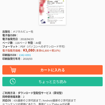
出版社
メジカルビュー社
電子版ISBN
電子版発売日
2018/04/23
ページ数
116ページ
判型
A4変
フォーマット
PDF（パソコンへのダウンロード不可）
¥3,080
電子版販売価格：
(本体¥2,800＋税10％)
印刷版ISSN
1342-6591
印刷版発行年月
2018/03
カートに入れる
ちょっと立ち読み
ご利用方法
ダウンロード型配信サービス（買切型）
同時使用端末数
2
対応OS
iOS最新の２世代前まで / Android最新の２世代前まで
※コンテンツの使用にあたり、専用ビューアisho.jpが必要