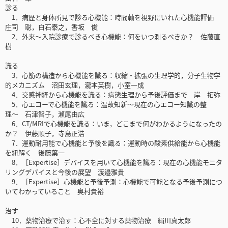
診る
1．病歴と身体所見で診る心機能：時間軸を視野にいれた心機能評価
庄司 聡，白石泰之，香坂 俊
2．外来〜入院診療で診るべき心機能：何をいつ測るべきか？ 佐藤直
樹
識る
3．心筋の構造から心機能を識る：収縮・拡張の生理学的，分子生物学
的メカニズム 沼田玄理，瀧本英樹，小室一成
4．交感神経から心機能を識る：病態生理から予後評価まで 岸 拓弥
5．心エコーで心機能を識る：温故知新〜現在の心エコー知識の整
理〜 石津智子，瀬尾由広
6．CT/MRIで心機能を識る：いま，どこまで何がわかるようになったの
か？ 伊藤順子，寺島正浩
7．運動耐用能で心機能と予後を識る：運動時の酸素供給能から心機能
を紐解く 後藤葉一
8．［Expertise］デバイスを用いて心機能を識る：現在の心機能モニタ
リングデバイスと今後の展望 渡邉雅貴
9．［Expertise］心機能と予後予測：心機能で可能となる予後予測につ
いてわかっていること 奥村貴裕
治す
10．薬物治療で治す：心不全に対する薬物治療 絹川真太郎