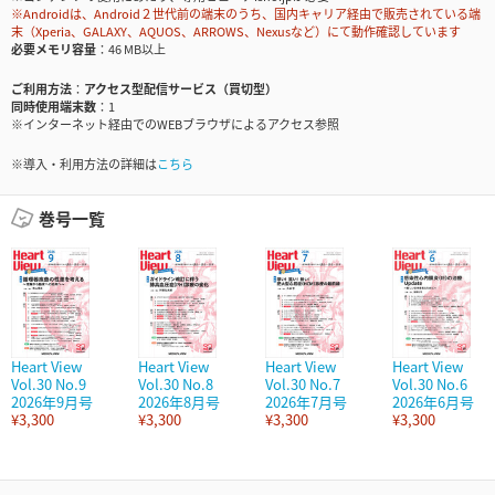
※Androidは、Android２世代前の端末のうち、国内キャリア経由で販売されている端
末（Xperia、GALAXY、AQUOS、ARROWS、Nexusなど）にて動作確認しています
必要メモリ容量
46 MB以上
ご利用方法
アクセス型配信サービス（買切型）
同時使用端末数
1
※インターネット経由でのWEBブラウザによるアクセス参照
※導入・利用方法の詳細は
こちら
巻号一覧
Heart View
Heart View
Heart View
Heart View
Vol.30 No.9
Vol.30 No.8
Vol.30 No.7
Vol.30 No.6
2026年9月号
2026年8月号
2026年7月号
2026年6月号
¥3,300
¥3,300
¥3,300
¥3,300