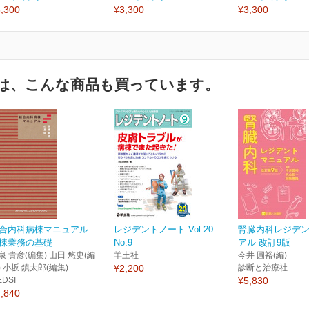
,300
¥3,300
¥3,300
は、こんな商品も買っています。
合内科病棟マニュアル
レジデントノート Vol.20
腎臓内科レジデ
棟業務の基礎
No.9
アル 改訂9版
泉 貴彦(編集) 山田 悠史(編
羊土社
今井 圓裕(編)
) 小坂 鎮太郎(編集)
¥2,200
診断と治療社
EDSI
¥5,830
,840