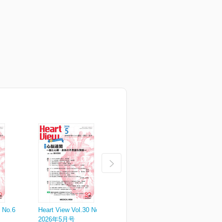
0 No.6
Heart View Vol.30 No.5
Heart View Vol.30 No.4
H
2026年5月号
2026年4月号
2