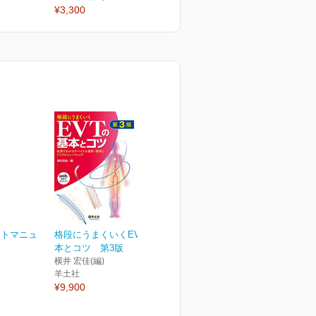
¥3,300
¥3,300
¥
ントマニュ
格段にうまくいくEVTの基
本とコツ 第3版
横井 宏佳(編)
羊土社
¥9,900