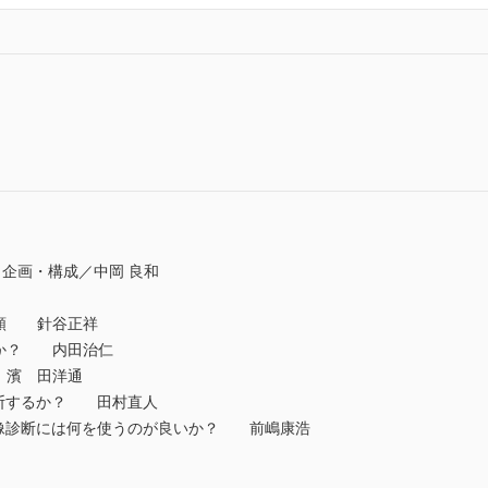
企画・構成／中岡 良和
分類 針谷正祥
るか？ 内田治仁
 濱 田洋通
診断するか？ 田村直人
炎の画像診断には何を使うのが良いか？ 前嶋康浩