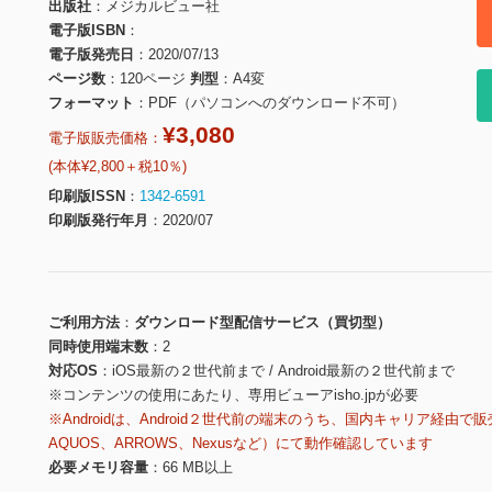
出版社
メジカルビュー社
電子版ISBN
電子版発売日
2020/07/13
ページ数
120ページ
判型
A4変
フォーマット
PDF（パソコンへのダウンロード不可）
¥3,080
電子版販売価格：
(本体¥2,800＋税10％)
印刷版ISSN
1342-6591
印刷版発行年月
2020/07
ご利用方法
ダウンロード型配信サービス（買切型）
同時使用端末数
2
対応OS
iOS最新の２世代前まで / Android最新の２世代前まで
※コンテンツの使用にあたり、専用ビューアisho.jpが必要
※Androidは、Android２世代前の端末のうち、国内キャリア経由で販
AQUOS、ARROWS、Nexusなど）にて動作確認しています
必要メモリ容量
66 MB以上