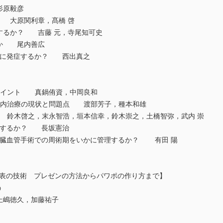
杉原毅彦
 大原関利章，髙橋 啓
するか？ 吉藤 元，寺尾知可史
るか 尾内善広
ように発症するか？ 西出真之
ポイント 真鍋侑資，中岡良和
管内治療の現状と問題点 渡部芳子，種本和雄
 鈴木啓之，末永智浩，垣本信幸，鈴木崇之，土橋智弥，武内 崇
治療するか？ 長坂憲治
脈炎の心臓血管手術での周術期をいかに管理するか？ 有田 陽
発表の技術 プレゼンの方法からパワポの作り方まで】
う
嶋徳久，加藤祐子