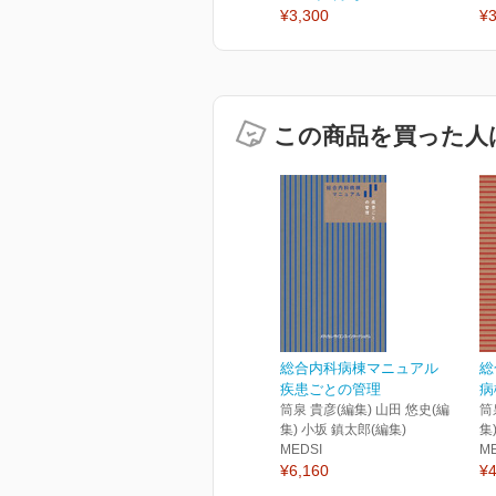
¥3,300
¥3
この商品を買った人
総合内科病棟マニュアル
総
疾患ごとの管理
病
筒泉 貴彦(編集) 山田 悠史(編
筒
集) 小坂 鎮太郎(編集)
集
MEDSI
M
¥6,160
¥4