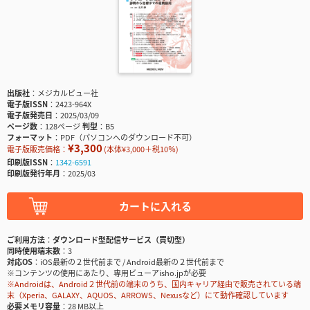
出版社
メジカルビュー社
電子版ISSN
2423-964X
電子版発売日
2025/03/09
ページ数
128ページ
判型
B5
フォーマット
PDF（パソコンへのダウンロード不可）
¥3,300
電子版販売価格：
(本体¥3,000＋税10％)
印刷版ISSN
1342-6591
印刷版発行年月
2025/03
カートに入れる
ご利用方法
ダウンロード型配信サービス（買切型）
同時使用端末数
3
対応OS
iOS最新の２世代前まで / Android最新の２世代前まで
※コンテンツの使用にあたり、専用ビューアisho.jpが必要
※Androidは、Android２世代前の端末のうち、国内キャリア経由で販売されている端
末（Xperia、GALAXY、AQUOS、ARROWS、Nexusなど）にて動作確認しています
必要メモリ容量
28 MB以上