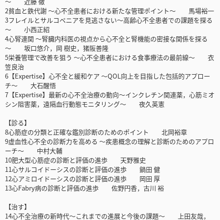
～ 近藤 徹
2貧血と鉄代謝 ～心不全患者における新たな管理ポイント～ 馬場裕一
3フレイルとサルコペニアを見逃さない～高齢心不全患者での課題を探る
～ 小西正紹
4心腎連関 ～腎臓内科医の視点から心不全と腎機能の密接な関係を探る
～ 坂口悠介，岡 樹史，猪阪善隆
5栄養管理で改善を狙う ～心不全患者における食事療法の最前線～ 衣
笠良治
6【Expertise】心不全と緩和ケア ～QOL向上を目指した包括的アプロー
チ～ 大石醒悟
7【Expertise】最新の心不全治療の動向～インクレチン関連薬，心筋ミオ
シン阻害薬，遠隔血行動態モニタリング～ 夜久英憲
【診る】
8心筋症の分類と正確な鑑別診断のためのポイント 北岡裕章
9虚血性心不全の診断力を高める ～疾患概念の理解と診断のためのアプロ
ーチ～ 中村大輔
10肥大型心筋症の診断と評価の進歩 天野雅史
11心サルコイドーシスの診断と評価の進歩 鍋田 健
12心アミロイドーシスの診断と評価の進歩 岡田 厚
13心Fabry病の診断と評価の進歩 佐野円香，古川 裕
【治す】
14心不全治療の新時代～これまでの進展と今後の課題～ 上田友哉，