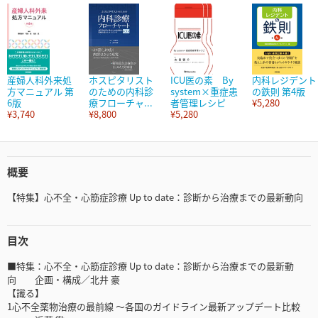
産婦人科外来処
ホスピタリスト
ICU医の素 By
内科レジデント
方マニュアル 第
のための内科診
system×重症患
の鉄則 第4版
6版
療フローチャ...
者管理レシピ
¥5,280
¥3,740
¥8,800
¥5,280
概要
【特集】心不全・心筋症診療 Up to date：診断から治療までの最新動向
目次
■特集：心不全・心筋症診療 Up to date：診断から治療までの最新動
向 企画・構成／北井 豪
【識る】
1心不全薬物治療の最前線 ～各国のガイドライン最新アップデート比較