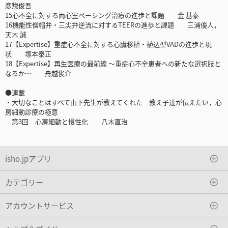
彦惣俊吾
15心不全に対する両心室ペーシング治療の進歩と課題 金 基泰
16機能性僧帽弁・三尖弁逆流に対するTEERの進歩と課題 三浦優人，
天木 誠
17【Expertise】重症心不全に対する心臓移植・植込型VADの進歩と現
状 塚本泰正
18【Expertise】再生医療の最前線 ～重症心不全患者への新たな選択肢と
なるか～ 舟越俊介
●連載
・大切なことはすべて山下先生が教えてくれた 教え子達が伝えたい，心
房細動診療の極意
第3回 心房細動と慢性化 八木直治
isho.jpアプリ
カテゴリー
アカウントサービス