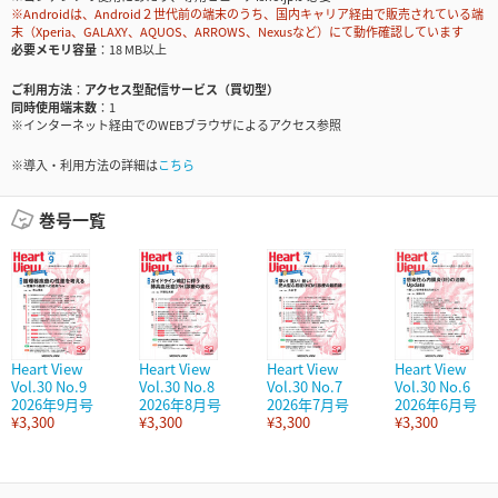
※Androidは、Android２世代前の端末のうち、国内キャリア経由で販売されている端
末（Xperia、GALAXY、AQUOS、ARROWS、Nexusなど）にて動作確認しています
必要メモリ容量
18 MB以上
ご利用方法
アクセス型配信サービス（買切型）
同時使用端末数
1
※インターネット経由でのWEBブラウザによるアクセス参照
※導入・利用方法の詳細は
こちら
巻号一覧
Heart View
Heart View
Heart View
Heart View
Vol.30 No.9
Vol.30 No.8
Vol.30 No.7
Vol.30 No.6
2026年9月号
2026年8月号
2026年7月号
2026年6月号
¥3,300
¥3,300
¥3,300
¥3,300