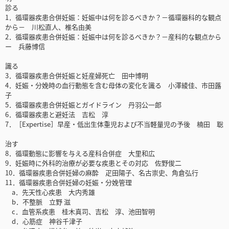
診る
1．循環器疾患合併妊娠：妊娠中は何を診るべきか？－循環器科的な観点
から－ 川松直人、椎名由美
2．循環器疾患合併妊娠：妊娠中は何を診るべきか？－産科的な観点から
ー 兵藤博信
識る
3．循環器疾患合併妊娠と妊産婦死亡 田中博明
4．妊娠・分娩時の血行動態を含む母体の変化を識る 小澤綾佳、市田蕗
子
5．循環器疾患合併妊娠とガイドライン 丹羽公一郎
6．循環器疾患と避妊法 吉松 淳
7．［Expertise］早産・低出生体重児および不当軽量児の予後 楠田 聡
治す
8．循環動態に影響を与える産科合併症 大里和広
9．妊娠時に外科的治療が必要な疾患とその対応 佐野俊二
10．循環器疾患合併妊婦の麻酔 疋田陽子、名古崇史、角倉弘行
11．循環器疾患合併妊婦の妊娠・分娩管理
a．先天性心疾患 大内秀雄
b．不整脈 立野 滋
c．血管系疾患 桂木真司、吉松 淳、池田智明
d．心筋症 神谷千津子