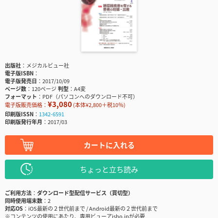
出版社
メジカルビュー社
電子版ISBN
電子版発売日
2017/10/09
ページ数
120ページ
判型
A4変
フォーマット
PDF（パソコンへのダウンロード不可）
¥3,080
電子版販売価格：
(本体¥2,800＋税10％)
印刷版ISSN
1342-6591
印刷版発行年月
2017/03
カートに入れる
ちょっと立ち読み
ご利用方法
ダウンロード型配信サービス（買切型）
同時使用端末数
2
対応OS
iOS最新の２世代前まで / Android最新の２世代前まで
※コンテンツの使用にあたり、専用ビューアisho.jpが必要