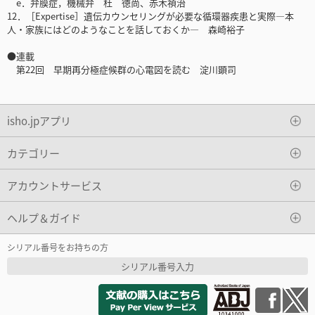
e．弁膜症，機械弁 杜 徳尚、赤木禎治
12．［Expertise］遺伝カウンセリングが必要な循環器疾患と実際―本
人・家族にはどのようなことを話しておくか― 森崎裕子
●連載
第22回 早期再分極症候群の心電図を読む 淀川顕司
isho.jpアプリ
カテゴリー
アカウントサービス
ヘルプ＆ガイド
シリアル番号をお持ちの方
シリアル番号入力