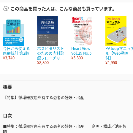
この商品を買った人は、こんな商品も買っています。
今日から使える
ホスピタリスト
Heart View
PV loopマニュ
医療統計 第2版
のための内科診
Vol.29 No.5
ル【Web動画
¥3,740
療フローチャ...
¥3,300
付】
¥8,800
¥4,950
概要
【特集】循環器疾患を有する患者の妊娠・出産
目次
■特集：循環器疾患を有する患者の妊娠・出産 企画・構成／池田智
明