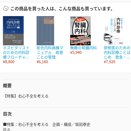
この商品を買った人は、こんな商品も買っています。
ホスピタリスト
総合内科病棟マ
無敵の腎臓内科
研修医のための
のための内科診
ニュアル 疾患
¥5,940
内科診療ことは
療フローチャ...
ごとの管理
じめ 救急・...
¥8,800
¥6,160
¥7,920
概要
【特集】右心不全を考える
目次
■特集：右心不全を考える 企画・構成／坂田泰史
診る