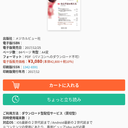
出版社
メジカルビュー社
電子版ISBN
電子版発売日
2017/12/25
ページ数
84ページ
判型
A4変
フォーマット
PDF（パソコンへのダウンロード不可）
¥3,080
電子版販売価格：
(本体¥2,800＋税10％)
印刷版ISSN
1342-6591
印刷版発行年月
2017/12
カートに入れる
ちょっと立ち読み
ご利用方法
ダウンロード型配信サービス（買切型）
同時使用端末数
2
対応OS
iOS最新の２世代前まで / Android最新の２世代前まで
※コンテンツの使用にあたり、専用ビューアisho.jpが必要