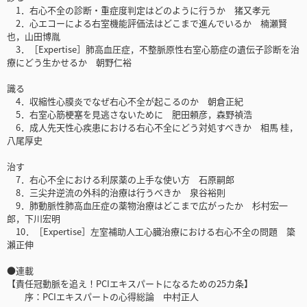
1．右心不全の診断・重症度判定はどのように行うか 猪又孝元
2．心エコーによる右室機能評価法はどこまで進んでいるか 楠瀬賢
也，山田博胤
3．［Expertise］肺高血圧症，不整脈原性右室心筋症の遺伝子診断を治
療にどう生かせるか 朝野仁裕
識る
4．収縮性心膜炎でなぜ右心不全が起こるのか 朝倉正紀
5．右室心筋梗塞を見逃さないために 肥田頼彦，森野禎浩
6．成人先天性心疾患における右心不全にどう対処すべきか 相馬 桂，
八尾厚史
治す
7．右心不全における利尿薬の上手な使い方 石原嗣郎
8．三尖弁逆流の外科的治療は行うべきか 泉谷裕則
9．肺動脈性肺高血圧症の薬物治療はどこまで広がったか 杉村宏一
郎，下川宏明
10．［Expertise］左室補助人工心臓治療における右心不全の問題 簗
瀨正伸
●連載
【責任冠動脈を追え！PCIエキスパートになるための25カ条】
序：PCIエキスパートの心得総論 中村正人