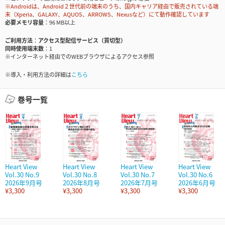
※Androidは、Android２世代前の端末のうち、国内キャリア経由で販売されている端
末（Xperia、GALAXY、AQUOS、ARROWS、Nexusなど）にて動作確認しています
必要メモリ容量
96 MB以上
ご利用方法
アクセス型配信サービス（買切型）
同時使用端末数
1
※インターネット経由でのWEBブラウザによるアクセス参照
※導入・利用方法の詳細は
こちら
巻号一覧
Heart View
Heart View
Heart View
Heart View
Vol.30 No.9
Vol.30 No.8
Vol.30 No.7
Vol.30 No.6
2026年9月号
2026年8月号
2026年7月号
2026年6月号
¥3,300
¥3,300
¥3,300
¥3,300