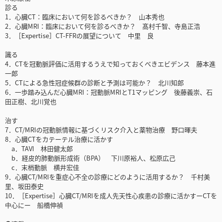
診る
1．心臓CT：臨床において何を診るべきか？ 山本秀也
2．心臓MRI：臨床において何を診るべきか？ 髙村千智、寺島正浩
3．［Expertise］CT-FFRの展望について 中里 良
識る
4．CTを冠動脈評価に活用するうえで知っておくべきエビデンス 藤本進
一郎
5．CTによる急性冠症候群の診断と予測は可能か？ 北川知郎
6．一歩踏み込んだ心臓MRI：冠動脈MRIとT1マッピング 後藤義崇、石
田正樹、北川覚也
治す
7．CT/MRIの冠動脈情報に基づくリスク介入と薬物治療 野口暉夫
8．心臓CTをカテーテル治療に活かす
a．TAVI 林田健太郎
b．経皮的肺動脈形成術（BPA） 下川原裕人、松原広己
c．末梢動脈 横井宏佳
9．心臓CT/MRIを重症心不全の診療にどのように活用するか？ 千村美
里、坂田泰史
10．［Expertise］心臓CT/MRIを成人先天性心疾患の診療に活かすーCTを
中心にー 船橋伸禎