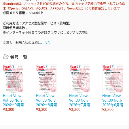
※Androidは、Android２世代前の端末のうち、国内キャリア経由で販売されている端
末（Xperia、GALAXY、AQUOS、ARROWS、Nexusなど）にて動作確認しています
必要メモリ容量
72 MB以上
ご利用方法
アクセス型配信サービス（買切型）
同時使用端末数
1
※インターネット経由でのWEBブラウザによるアクセス参照
※導入・利用方法の詳細は
こちら
巻号一覧
Heart View
Heart View
Heart View
Heart View
Vol.30 No.9
Vol.30 No.8
Vol.30 No.7
Vol.30 No.6
2026年9月号
2026年8月号
2026年7月号
2026年6月号
¥3,300
¥3,300
¥3,300
¥3,300