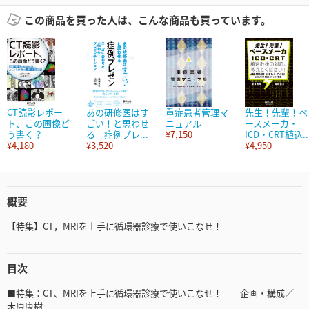
この商品を買った人は、こんな商品も買っています。
CT読影レポー
あの研修医はす
重症患者管理マ
先生！先輩！ペ
ト、この画像ど
ごい！と思わせ
ニュアル
ースメーカ・
う書く？
る 症例プレ...
¥7,150
ICD・CRT植込..
¥4,180
¥3,520
¥4,950
概要
【特集】CT，MRIを上手に循環器診療で使いこなせ！
目次
■特集：CT、MRIを上手に循環器診療で使いこなせ！ 企画・構成／
木原康樹