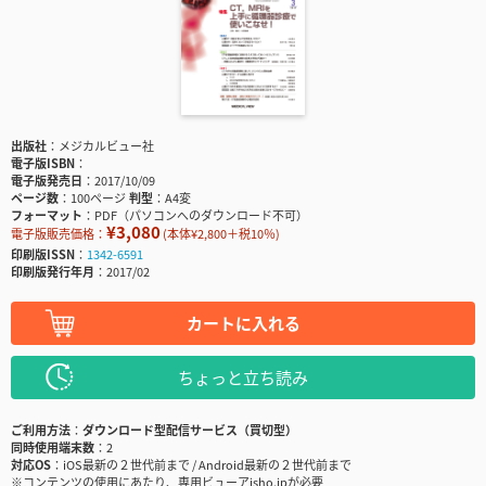
出版社
メジカルビュー社
電子版ISBN
電子版発売日
2017/10/09
ページ数
100ページ
判型
A4変
フォーマット
PDF（パソコンへのダウンロード不可）
¥3,080
電子版販売価格：
(本体¥2,800＋税10％)
印刷版ISSN
1342-6591
印刷版発行年月
2017/02
カートに入れる
ちょっと立ち読み
ご利用方法
ダウンロード型配信サービス（買切型）
同時使用端末数
2
対応OS
iOS最新の２世代前まで / Android最新の２世代前まで
※コンテンツの使用にあたり、専用ビューアisho.jpが必要