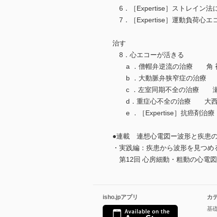
6．［Expertise］ストレ
7．［Expertise］運動負荷
治す
8．心エコーが活きる
a ．僧帽弁逆流の治療 角 裕
b ．大動脈弁狭窄症の治療 
c ．左室同期不全の治療 
d．重症心不全の治療 大西
e ．［Expertise］抗癌剤
●連載 連想心電図ー波形と疾患
・実践編：疾患から波形を見つめ
第12回 心房細動・粗動の心電
isho.jpアプリ
カ
基