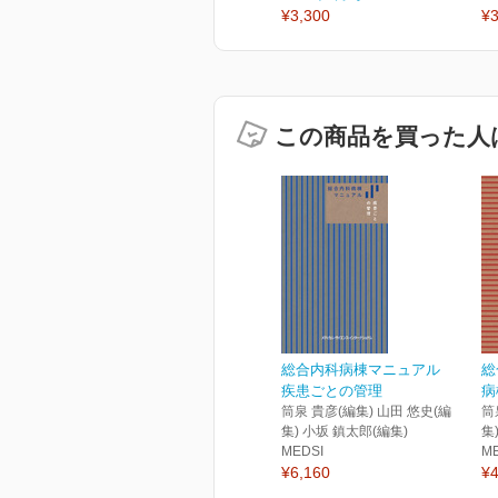
¥3,300
¥3
この商品を買った人
総合内科病棟マニュアル
総
疾患ごとの管理
病
筒泉 貴彦(編集) 山田 悠史(編
筒
集) 小坂 鎮太郎(編集)
集
MEDSI
M
¥6,160
¥4