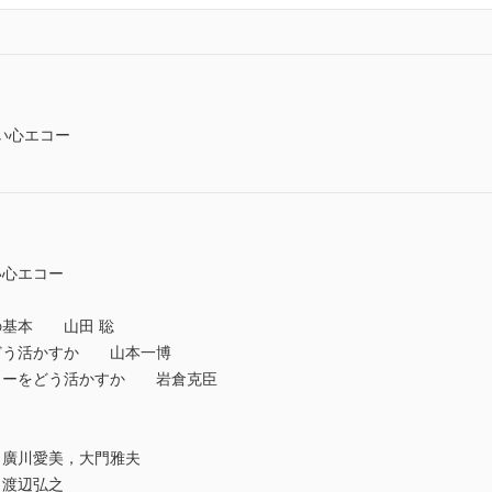
い心エコー
い心エコー
の基本 山田 聡
どう活かすか 山本一博
コーをどう活かすか 岩倉克臣
廣川愛美，大門雅夫
渡辺弘之