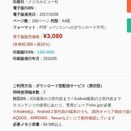
出版社
メジカルビュー社
電子版ISBN
電子版発売日
2017/10/09
ページ数
100ページ
判型
A4変
フォーマット
PDF（パソコンへのダウンロード不可）
¥3,080
電子版販売価格：
(本体¥2,800＋税10％)
印刷版ISSN
1342-6591
印刷版発行年月
2016/05
ご利用方法
ダウンロード型配信サービス（買切型）
同時使用端末数
2
対応OS
iOS最新の２世代前まで / Android最新の２世代前まで
※コンテンツの使用にあたり、専用ビューアisho.jpが必要
※Androidは、Android２世代前の端末のうち、国内キャリア経由で販
AQUOS、ARROWS、Nexusなど）にて動作確認しています
必要メモリ容量
64 MB以上