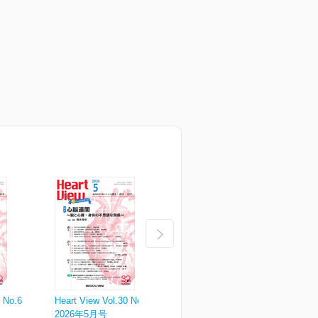
0 No.6
Heart View Vol.30 No.5
Heart View Vol.30 No.4
H
2026年5月号
2026年4月号
2