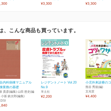
,300
¥3,300
¥3,300
は、こんな商品も買っています。
合内科病棟マニュアル
レジデントノート Vol.20
小児外来診療の
棟業務の基礎
No.9
熊谷 秀規(編)
文光堂
泉 貴彦(編集) 山田 悠史(編
羊土社
¥4,400
) 小坂 鎮太郎(編集)
¥2,200
EDSI
,840