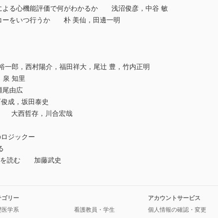
イン法による心機能評価で何がわかるか 浅沼俊彦，中谷 敏
心エコーをいつ行うか 朴 美仙，田邊一明
一郎，西村陽介，福田祥大，尾辻 豊，竹内正明
泉 知里
瀬尾由広
俊成，坂田泰史
治療 大西哲存，川合宏哉
のロジックー
る
図を読む 加藤武史
テゴリー
アカウントサービス
礎医学系
看護教員・学生
個人情報の確認・変更