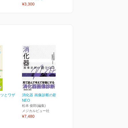
¥3,300
¥3,300
¥
コツとワザ
消化器 画像診断の勘ドコロ
NEO
松本 俊郎(編集)
メジカルビュー社
¥7,480