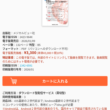
出版社
メジカルビュー社
電子版ISSN
2423-964X
電子版発売日
2026/01/09
ページ数
132ページ
判型
B5
フォーマット
PDF（パソコンへのダウンロード不可）
¥3,300
電子版販売価格：
(本体¥3,000＋税10％)
特記事項
この電子版では，外部のサイトとリンクして動画を閲覧できます。動画閲覧
のためにはネット環境が必要です。
印刷版ISSN
1342-6591
印刷版発行年月
2026/01
カートに入れる
ご利用方法
ダウンロード型配信サービス（買切型）
同時使用端末数
3
対応OS
iOS最新の２世代前まで / Android最新の２世代前まで
※コンテンツの使用にあたり、専用ビューアisho.jpが必要
※Androidは、Android２世代前の端末のうち、国内キャリア経由で販売されている端