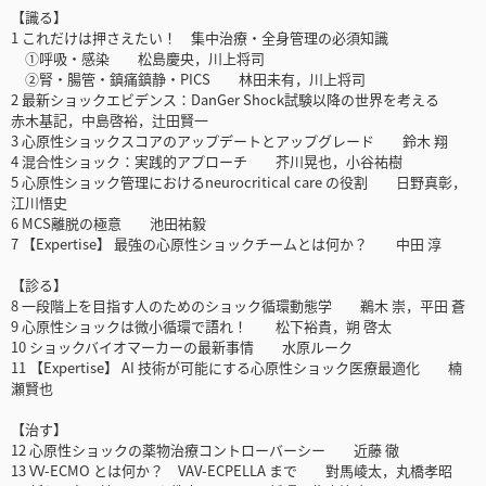
【識る】
1 これだけは押さえたい！ 集中治療・全身管理の必須知識
①呼吸・感染 松島慶央，川上将司
②腎・腸管・鎮痛鎮静・PICS 林田未有，川上将司
2 最新ショックエビデンス：DanGer Shock試験以降の世界を考える
赤木基記，中島啓裕，辻田賢一
3 心原性ショックスコアのアップデートとアップグレード 鈴木 翔
4 混合性ショック：実践的アプローチ 芥川晃也，小谷祐樹
5 心原性ショック管理におけるneurocritical care の役割 日野真彰，
江川悟史
6 MCS離脱の極意 池田祐毅
7 【Expertise】 最強の心原性ショックチームとは何か？ 中田 淳
【診る】
8 一段階上を目指す人のためのショック循環動態学 鵜木 崇，平田 蒼
9 心原性ショックは微小循環で語れ！ 松下裕貴，朔 啓太
10 ショックバイオマーカーの最新事情 水原ルーク
11 【Expertise】 AI 技術が可能にする心原性ショック医療最適化 楠
瀬賢也
【治す】
12 心原性ショックの薬物治療コントローバーシー 近藤 徹
13 VV-ECMO とは何か？ VAV-ECPELLA まで 對馬崚太，丸橋孝昭