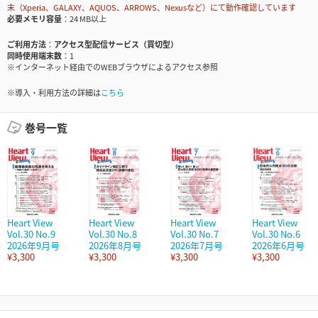
末（Xperia、GALAXY、AQUOS、ARROWS、Nexusなど）にて動作確認しています
必要メモリ容量
24 MB以上
ご利用方法
アクセス型配信サービス（買切型）
同時使用端末数
1
※インターネット経由でのWEBブラウザによるアクセス参照
※導入・利用方法の詳細は
こちら
巻号一覧
Heart View
Heart View
Heart View
Heart View
Vol.30 No.9
Vol.30 No.8
Vol.30 No.7
Vol.30 No.6
2026年9月号
2026年8月号
2026年7月号
2026年6月号
¥3,300
¥3,300
¥3,300
¥3,300