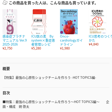
この商品を買った人は、こんな商品も買っています。
感染症プラチナ
ICU医の素 By
Onco-
ICU思考のつく
マニュアル Ver.9
system×重症患
cardiologyガイ
かた
2025-2026
者管理レシピ
ドライン
¥4,840
¥2,750
¥5,280
¥1,980
概要
【特集】最強の心原性ショックチームを作ろう -HOT TOPICS編-
目次
■特集：最強の心原性ショックチームを作ろう～HOT TOPICS編～ 企
画・構成 朔 啓太