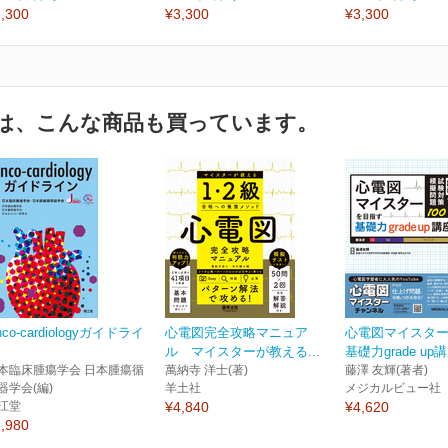
,300
¥3,300
¥3,300
は、こんな商品も買っています。
nco-cardiologyガイドライ
心電図完全攻略マニュア
心電図マイスタ
ル マイスターが教える...
基礎力grade up
本臨床腫瘍学会 日本腫瘍循
萬納寺 洋士(著)
藤澤 友輝(著者)
器学会(編)
羊土社
メジカルビュー社
江堂
¥4,840
¥4,620
,980