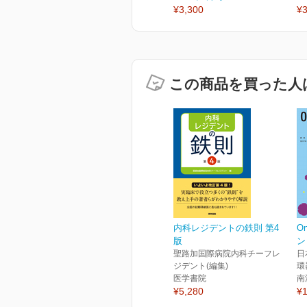
¥3,300
¥3
この商品を買った人
内科レジデントの鉄則 第4
O
版
ン
聖路加国際病院内科チーフレ
日
ジデント(編集)
環
医学書院
南
¥5,280
¥1