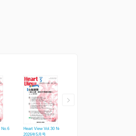
0 No.6
Heart View Vol.30 No.5
Heart View Vol.30 No.4
H
2026年5月号
2026年4月号
2