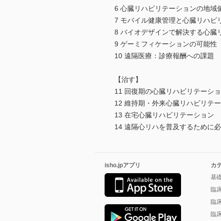
6 心臓リハビリテーションの地
7 モバイル健康管理と心臓リハ
8 バイオデザインで解決する心
9 ゲーミフィケーションの可能
10 遠隔医療：診療報酬への課
【治す】
11 回復期の心臓リハビリテー
12 維持期・外来心臓リハビリ
13 在宅心臓リハビリテーション
14 遠隔心リハを普及するため
isho.jpアプリ
カ
基
臨
臨
臨