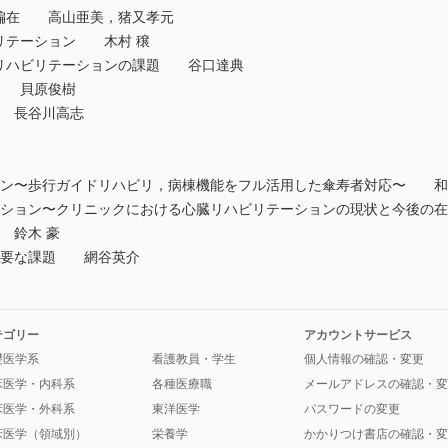
域偏在 高山亜美，猪又孝元
ビリテーション 木村 穣
臓リハビリテーションの課題 谷口達典
性 貝原俊樹
題 長谷川高志
ション〜歩行ガイドリハビリ，病棟機能をフル活用した傘寿者対応〜 和
テーション〜クリニックにおける心臓リハビリテーションの現状と今後の
 鈴木 豪
に必要な課題 網谷英介
テゴリー
アカウントサービス
礎医学系
看護教員・学生
個人情報の確認・変更
床医学・内科系
各種医療職
メールアドレスの確認・変
床医学・外科系
東洋医学
パスワードの変更
床医学（領域別）
栄養学
かかりつけ書店の確認・変