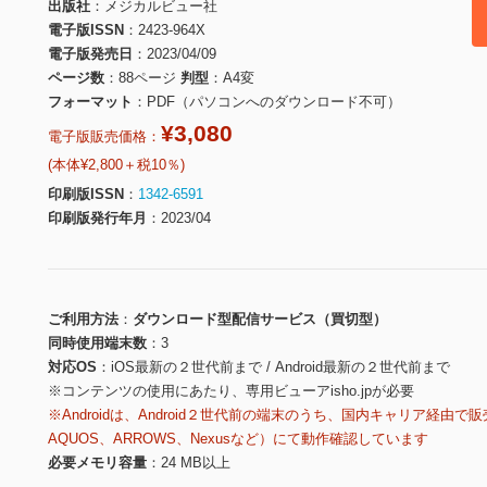
出版社
メジカルビュー社
電子版ISSN
2423-964X
電子版発売日
2023/04/09
ページ数
88ページ
判型
A4変
フォーマット
PDF（パソコンへのダウンロード不可）
¥3,080
電子版販売価格：
(本体¥2,800＋税10％)
印刷版ISSN
1342-6591
印刷版発行年月
2023/04
ご利用方法
ダウンロード型配信サービス（買切型）
同時使用端末数
3
対応OS
iOS最新の２世代前まで / Android最新の２世代前まで
※コンテンツの使用にあたり、専用ビューアisho.jpが必要
※Androidは、Android２世代前の端末のうち、国内キャリア経由で販
AQUOS、ARROWS、Nexusなど）にて動作確認しています
必要メモリ容量
24 MB以上