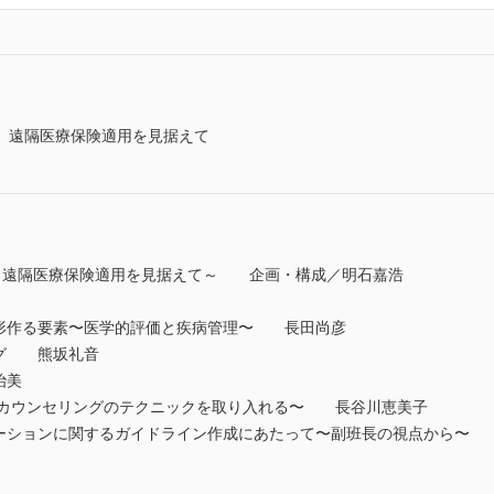
 遠隔医療保険適用を見据えて
～遠隔医療保険適用を見据えて～ 企画・構成／明石嘉浩
を形作る要素〜医学的評価と疾病管理〜 長田尚彦
ング 熊坂礼音
治美
 〜カウンセリングのテクニックを取り入れる〜 長谷川恵美子
テーションに関するガイドライン作成にあたって〜副班長の視点から〜 