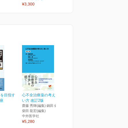
¥3,300
¥3,300
¥
ーを目指す
心不全治療薬の考え方，使
講座
い方 改訂2版
齋藤 秀輝(編集) 鍋田 健(編集)
柴田 龍宏(編集)
中外医学社
¥5,280