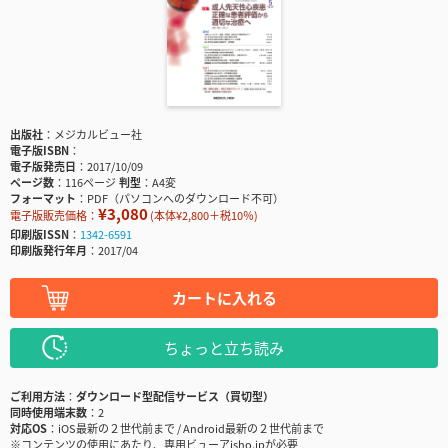
出版社
メジカルビュー社
電子版ISBN
電子版発売日
2017/10/09
ページ数
116ページ
判型
A4変
フォーマット
PDF（パソコンへのダウンロード不可）
¥3,080
電子版販売価格：
(本体¥2,800＋税10％)
印刷版ISSN
1342-6591
印刷版発行年月
2017/04
カートに入れる
ちょっと立ち読み
ご利用方法
ダウンロード型配信サービス（買切型）
同時使用端末数
2
対応OS
iOS最新の２世代前まで / Android最新の２世代前まで
※コンテンツの使用にあたり、専用ビューアisho.jpが必要