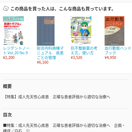
この商品を買った人は、こんな商品も買っています。
レジデントノー
総合内科病棟マ
抗不整脈薬の考
血行動態ハンド
ト Vol.20 No.9
ニュアル 疾患
え方，使い方
ブック
¥2,200
ごとの管理
¥3,520
¥4,950
¥6,160
概要
【特集】成人先天性心疾患 正確な患者評価から適切な治療へ
目次
■特集：成人先天性心疾患 正確な患者評価から適切な治療へ 企画・
構成／白石 公