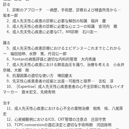
診る
1．診断のアプローチ —病歴，手術歴，診察および検査所見から—
坂本一郎
2．成人先天性心疾患の診断に必要な解剖の知識 稲井 慶
3．成人先天性心疾患の診断に必要な心エコーの知識 安河内 聰
4．成人先天性心疾患に必要なCT，MR診断 石川友一
識る
5．成人先天性心疾患診療におけるエビデンスーこれまでとこれから
ー 福田旭伸、水野 篤、丹羽公一郎
6．Fontanの病態評価と適切な内科的管理 大内秀雄
7．成人先天性心疾患における肺高血圧を識り、治療を考える 小永井
奈緒、大郷 剛
8．抗凝固薬の適切な使い方 増田慶太
9．先天性心疾患患者の妊娠と出産—可能性と限界— 吉松 淳
10．［Expertise］成人先天性心疾患患者の心不全診断に有用なバイオ
マーカー 齋木宏文、先崎秀明
治す
11．成人先天性心疾患における心不全の薬物治療 相馬 桂、八尾厚
史
12．心房細動例におけるICD、CRT管理の注意点 庄田守男
13．TCPC conversionの適応決定と適切な手術時期 河田政明