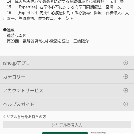
14．成人先天性心疾患患者に対する補助循環と心臓移植 市川 肇
15．［Expertise］右室体心室に対する心室再同期療法 宮﨑 文
16．［Expertise］先天性心疾患に対する心筋再生医療 石神修大、大
月審一、笠原真悟、佐野俊二、王 英正
●連載
連想心電図
第23回 電解質異常の心電図を読む 三輪陽介
isho.jpアプリ
カテゴリー
アカウントサービス
ヘルプ＆ガイド
シリアル番号をお持ちの方
シリアル番号入力