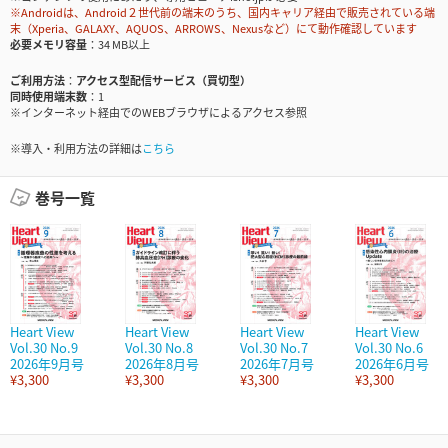
※Androidは、Android２世代前の端末のうち、国内キャリア経由で販売されている端
末（Xperia、GALAXY、AQUOS、ARROWS、Nexusなど）にて動作確認しています
必要メモリ容量
34 MB以上
ご利用方法
アクセス型配信サービス（買切型）
同時使用端末数
1
※インターネット経由でのWEBブラウザによるアクセス参照
※導入・利用方法の詳細は
こちら
巻号一覧
Heart View
Heart View
Heart View
Heart View
Vol.30 No.9
Vol.30 No.8
Vol.30 No.7
Vol.30 No.6
2026年9月号
2026年8月号
2026年7月号
2026年6月号
¥3,300
¥3,300
¥3,300
¥3,300