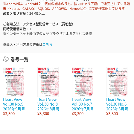
※Androidは、Android２世代前の端末のうち、国内キャリア経由で販売されている端
末（Xperia、GALAXY、AQUOS、ARROWS、Nexusなど）にて動作確認しています
必要メモリ容量
24 MB以上
ご利用方法
アクセス型配信サービス（買切型）
同時使用端末数
1
※インターネット経由でのWEBブラウザによるアクセス参照
※導入・利用方法の詳細は
こちら
巻号一覧
Heart View
Heart View
Heart View
Heart View
Vol.30 No.9
Vol.30 No.8
Vol.30 No.7
Vol.30 No.6
2026年9月号
2026年8月号
2026年7月号
2026年6月号
¥3,300
¥3,300
¥3,300
¥3,300