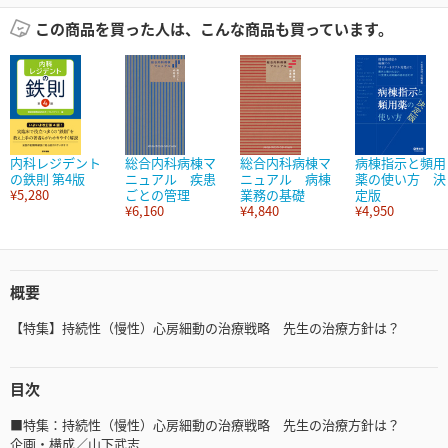
この商品を買った人は、こんな商品も買っています。
内科レジデント
総合内科病棟マ
総合内科病棟マ
病棟指示と頻用
の鉄則 第4版
ニュアル 疾患
ニュアル 病棟
薬の使い方 決
¥5,280
ごとの管理
業務の基礎
定版
¥6,160
¥4,840
¥4,950
概要
【特集】持続性（慢性）心房細動の治療戦略 先生の治療方針は？
目次
■特集：持続性（慢性）心房細動の治療戦略 先生の治療方針は？
企画・構成／山下武志