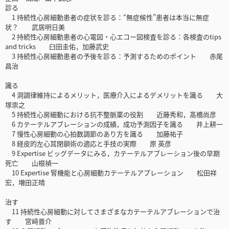
診る
1 持続性心房細動患者の症状を診る：“無症候性”患者は本当に無症
状？ 武居明日美
2 持続性心房細動患者の心電図・心エコー図検査を診る：各検査のtips
and tricks 臼田圭佑，加藤武史
3 持続性心房細動患者の予後を診る：予測するためのポイント 赤尾
昌治
識る
4 洞調律維持によるメリット，医療介入によるデメリットを識る 大
塚崇之
5 持続性心房細動における抗不整脈薬の役割 近藤秀和，髙橋尚彦
6 カテーテルアブレーションの成績，成功予測因子を識る 井上耕一
7 慢性心房細動の心拍数調節のあり方を識る 加藤祐子
8 経皮的左心耳閉鎖術の適応と手技の実際 原 英彦
9 Expertise ビッグデータにみる，カテーテルアブレーション後の早期
死亡 山根禎一
10 Expertise 腎機能と心房細動カテーテルアブレーション 松田祥
宏，増田正晴
治す
11 持続性心房細動に対してさまざまなカテーテルアブレーションで治
す 宮﨑晋介