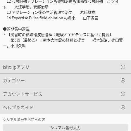
12 心房細動アブレーションも薬物治療も無効な心房細動 こう治
す 大江学治，安部治彦
13 アブレーション後の生活管理で治す 岩﨑雄樹
14 Expertise Pulse field ablation の将来 山下省吾
●短期集中連載
・【災害時の循環器疾患管理：経験とエビデンスに基づく提言】
第3回（最終回）：熊本大地震の経験と提言 掃本誠治，辻田賢
一，小川久雄
isho.jpアプリ
カテゴリー
アカウントサービス
ヘルプ＆ガイド
シリアル番号をお持ちの方
シリアル番号入力