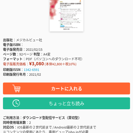
出版社
メジカルビュー社
電子版ISBN
電子版発売日
2021/02/15
ページ数
92ページ
判型
A4変
フォーマット
PDF（パソコンへのダウンロード不可）
¥3,080
電子版販売価格：
(本体¥2,800＋税10％)
印刷版ISSN
1342-6591
印刷版発行年月
2021/02
カートに入れる
ちょっと立ち読み
ご利用方法
ダウンロード型配信サービス（買切型）
同時使用端末数
2
対応OS
iOS最新の２世代前まで / Android最新の２世代前まで
※コンテンツの使用にあたり、専用ビューアisho.jpが必要